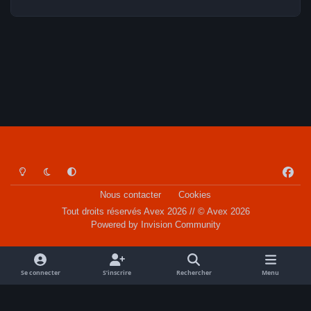
Light Mode
Dark Mode
System Preference
f
a
Nous contacter
Cookies
c
Tout droits réservés Avex 2026 // © Avex 2026
e
Powered by
Invision Community
b
o
o
Se connecter
S’inscrire
Rechercher
Menu
k