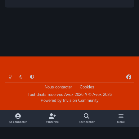
Light Mode
Dark Mode
System Preference
f
a
Nous contacter
Cookies
c
Tout droits réservés Avex 2026 // © Avex 2026
e
Powered by
Invision Community
b
o
o
Se connecter
S’inscrire
Rechercher
Menu
k