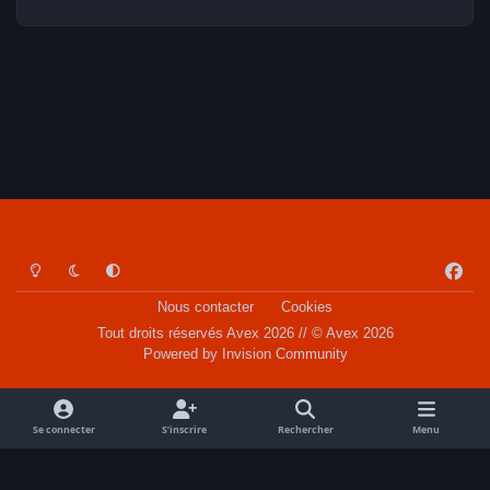
Light Mode
Dark Mode
System Preference
f
a
Nous contacter
Cookies
c
Tout droits réservés Avex 2026 // © Avex 2026
e
Powered by
Invision Community
b
o
o
Se connecter
S’inscrire
Rechercher
Menu
k