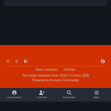
Light Mode
Dark Mode
System Preference
f
a
Nous contacter
Cookies
c
Tout droits réservés Avex 2026 // © Avex 2026
e
Powered by
Invision Community
b
o
o
Se connecter
S’inscrire
Rechercher
Menu
k