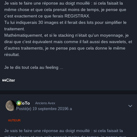
Je vais te faire une réponse au doigt mouillé : si cela faisait la
même chose et que cela prenait moins de temps, je pense que
c'est exactement ce que ferais REGISTRAX.
Tu lui indiquerais 30 images et il ferait des lots pour simplifier le
traitement.
Mathématiquement, et si le stacking n'était qu'un moyennage, je
dirai que c'est équivalent mais comme il fait aussi des wavelets, et
d'autres traitements, je ne pense pas que cela donne le même
résultat.
Je te dis tout cela au feeling ...
Citer
Author stats
FHoTo
Anciens Avex
Posté(e)
19 septembre 2019
6 a
AUTEUR
Je vais te faire une réponse au doigt mouillé : si cela faisait la
même chose et que cela prenait moins de temps, je pense que