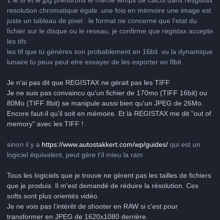
1 le tif et le jpg prendrons le même temps de calcul dans resgistax
resolution chromatique égale. une fois en mémoire une image est
juste un tableau de pixel . le format ne concerne que l'etat du
fichier sur le disque ou le reseau, je confirme que registax accepte
les tifs
les tif que tu génères son probablement en 16bit. vu la dynamique
lunaire tu peux peut etre essayer de les exporter en 8bit
Je n'ai pas dit que REGISTAX ne gérait pas les TIFF
Je ne suis pas convaincu qu'un fichier de 170mo (TIFF 16bit) ou
80Mo (TIFF 8bit) se manipule aussi bien qu'un JPEG de 26Mo.
Encore faut-il qu'il soit en mémoire. Et là REGISTAX me dit "out of
memory" avec les TIFF !
sinon il y a
https://www.autostakkert.com/wp/guides/
qui est un
logiciel équivalent, peut gère t'il mieu la ram
Tous les logiciels que je trouve ne gèrent pas les tailles de fichiers
que je produis. Il m'est demandé de réduire la résolution. Ces
softs sont plus orientés vidéo.
Je ne vois pas l’intérêt de shooter en RAW si c'est pour
transformer en JPEG de 1620x1080 derrière.