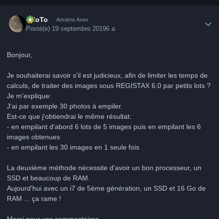
Author stats
FHoTo
Anciens Avex
Posté(e)
19 septembre 2019
6 a
Bonjour,
Je souhaiterai savoir s'il est judicieux, afin de limiter les temps de
calculs, de traiter des images sous REGISTAX 6.0 par petits lots ?
Je m'explique:
J'ai par exemple 30 photos à empiler.
Est-ce que j'obtiendrai le même résultat:
- en empilant d'abord 6 lots de 5 images puis en empilant les 6
images obtenues
- en empilant les 30 images en 1 seule fois
La deuxième méthode nécessite d'avoir un bon processeur, un
SSD et beaucoup de RAM.
Aujourd'hui avec un i7 de 5ème génération, un SSD et 16 Go de
RAM ... ça rame !
Merci pour vos commentaires.