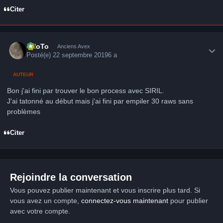
Citer
Author stats
FHoTo
Anciens Avex
Posté(e)
22 septembre 2019
6 a
AUTEUR
Bon j'ai fini par trouver le bon process avec SIRIL.
J'ai tatonné au début mais j'ai fini par empiler 30 raws sans
problèmes
Citer
Rejoindre la conversation
Vous pouvez publier maintenant et vous inscrire plus tard. Si
vous avez un compte,
connectez-vous maintenant
pour publier
avec votre compte.