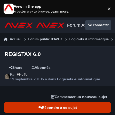
Aller au contenu
View in the app
×
Di
A better way to browse.
Learn more
.
Forum Avex
Se connecter
Accueil
Forum public d'AVEX
Logiciels & informatique
REGISTAX 6.0
Share
Abonnés
Par
FHoTo
19 septembre 2019
6 a
dans
Logiciels & informatique
Commencer un nouveau sujet
Répondre à ce sujet