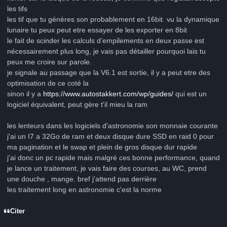
les tifs
les tif que tu génères son probablement en 16bit. vu la dynamique
lunaire tu peux peut etre essayer de les exporter en 8bit
le fait de scinder les calculs d’empilements en deux passe est
nécessairement plus long, je vais pas détailler pourquoi lais tu
peux me croire sur parole.
je signale au passage que la V6.1 est sortie, il y a peut etre des
optimisation de ce coté la
sinon il y a
https://www.autostakkert.com/wp/guides/
qui est un
logiciel équivalent, peut gère t'il mieu la ram
les lenteurs dans les logiciels d'astronomie son monnaie courante
j'ai un I7 a 32Go de ram et deux disque dure SSD en raid 0 pour
ma pagination et le swap et plein de gros disque dur rapide
j'ai donc un pc rapide mais malgré ces bonne performance, quand
je lance un traitement, je vais faire des courses, au WC, prend
une douche , mange. bref j'attend pas derrière
les traitement long en astronomie c'est la norme
Citer