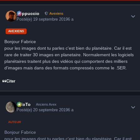
Author stats
peppuccio
Avexiens
Posté(e)
19 septembre 2019
6 a
AVEXIENS
Bonjour Fabrice
pour les images dont tu parles c'est bien du planétaire. Car il est
rare de traiter 30 images en planetaire. Normalement les logiciels
planétaires traitent plus des vidéos qui comportent des milliers
d'images mais dans des formats compressés comme le .SER.
Citer
Author stats
FHoTo
Anciens Avex
Posté(e)
20 septembre 2019
6 a
AUTEUR
Bonjour Fabrice
pour les images dont tu parles c'est bien du planétaire. Car il est