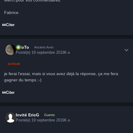
Fabrice.
Citer
Author stats
FHoTo
Anciens Avex
Posté(e)
19 septembre 2019
6 a
AUTEUR
je ferai l'essai, mais si vous avez déjà la réponse, ça me fera
gagner du temps ;-)
Citer
Invité EricG
Guests
Posté(e)
19 septembre 2019
6 a