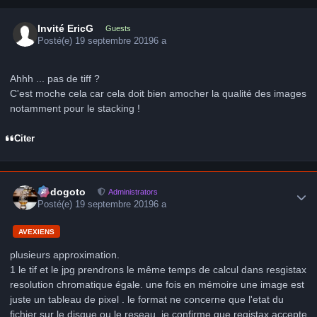
Invité EricG
Guests
Posté(e)
19 septembre 2019
6 a
Ahhh ... pas de tiff ?
C'est moche cela car cela doit bien amocher la qualité des images
notamment pour le stacking !
Citer
Author stats
frédogoto
Administrators
Posté(e)
19 septembre 2019
6 a
AVEXIENS
plusieurs approximation.
1 le tif et le jpg prendrons le même temps de calcul dans resgistax
resolution chromatique égale. une fois en mémoire une image est
juste un tableau de pixel . le format ne concerne que l'etat du
fichier sur le disque ou le reseau, je confirme que registax accepte