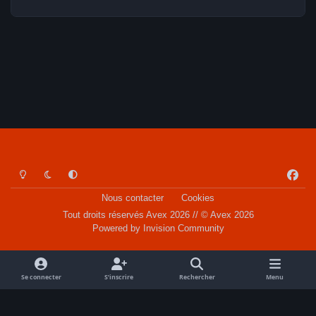
Light Mode
Dark Mode
System Preference
f
a
Nous contacter
Cookies
c
Tout droits réservés Avex 2026 // © Avex 2026
e
Powered by
Invision Community
b
o
o
Se connecter
S’inscrire
Rechercher
Menu
k