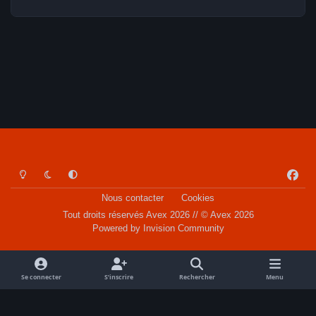
Light Mode
Dark Mode
System Preference
f
a
Nous contacter
Cookies
c
Tout droits réservés Avex 2026 // © Avex 2026
e
Powered by
Invision Community
b
o
o
Se connecter
S’inscrire
Rechercher
Menu
k