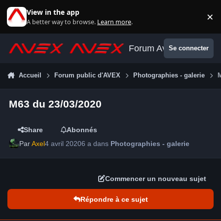
Aller au contenu
View in the app
×
Di
A better way to browse.
Learn more
.
Forum Avex
Se connecter
Accueil
Forum public d'AVEX
Photographies - galerie
M63 du 23/03/2020
Share
Abonnés
Par
Axel
4 avril 2020
6 a
dans
Photographies - galerie
Commencer un nouveau sujet
Répondre à ce sujet