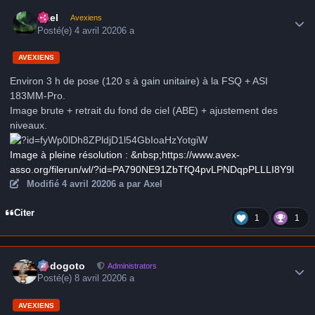
Author stats
Axel
Avexiens
Posté(e)
4 avril 2020
6 a
AVEXIENS
Environ 3 h de pose (120 s à gain unitaire) à la FSQ + ASI
183MM-Pro.
Image brute + retrait du fond de ciel (ABE) + ajustement des
niveaux.
Image à pleine résolution : &nbsp;https://www.avex-
asso.org/filerun/wl/?id=PA790NE91ZbTfQ4pvLPNDqpPLLLI8Y9l
Modifié
4 avril 2020
6 a
par Axel
Citer
1
1
Author stats
frédogoto
Administrators
Posté(e)
8 avril 2020
6 a
AVEXIENS