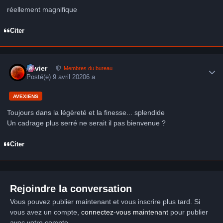
réellement magnifique
Citer
Author stats
Xavier
Membres du bureau
Posté(e)
9 avril 2020
6 a
AVEXIENS
Toujours dans la légèreté et la finesse... splendide
Un cadrage plus serré ne serait il pas bienvenue ?
Citer
Rejoindre la conversation
Vous pouvez publier maintenant et vous inscrire plus tard. Si
vous avez un compte,
connectez-vous maintenant
pour publier
avec votre compte.