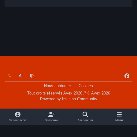
Light Mode
Dark Mode
System Preference
f
a
Nous contacter
Cookies
c
Tout droits réservés Avex 2026 // © Avex 2026
e
Powered by
Invision Community
b
o
o
Se connecter
S’inscrire
Rechercher
Menu
k