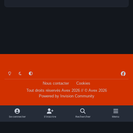
Light Mode
Dark Mode
System Preference
f
a
Nous contacter
Cookies
c
Tout droits réservés Avex 2026 // © Avex 2026
e
Powered by
Invision Community
b
o
o
Se connecter
S’inscrire
Rechercher
Menu
k