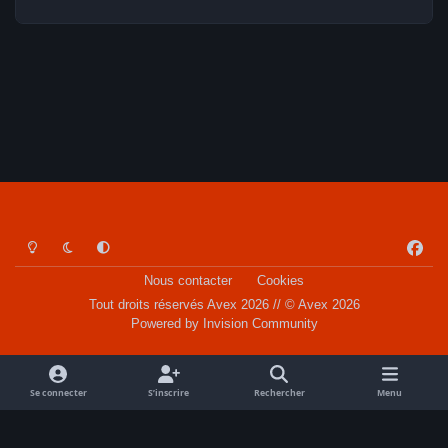
Light Mode
Dark Mode
System Preference
f
a
Nous contacter
Cookies
c
Tout droits réservés Avex 2026 // © Avex 2026
e
Powered by
Invision Community
b
o
o
Se connecter
S’inscrire
Rechercher
Menu
k