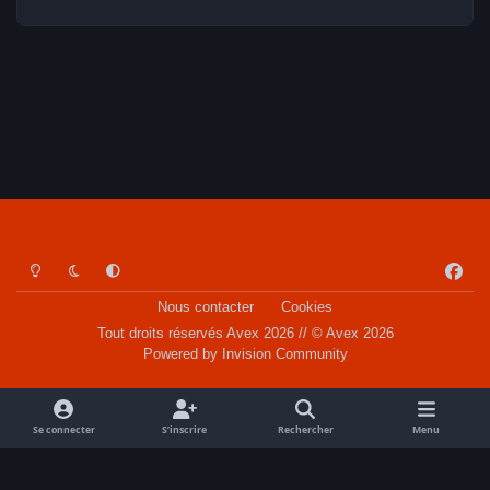
Light Mode
Dark Mode
System Preference
f
a
Nous contacter
Cookies
c
Tout droits réservés Avex 2026 // © Avex 2026
e
Powered by
Invision Community
b
o
o
Se connecter
S’inscrire
Rechercher
Menu
k