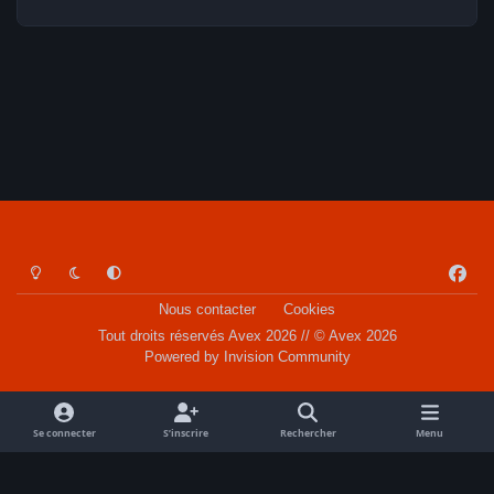
Light Mode
Dark Mode
System Preference
f
a
Nous contacter
Cookies
c
Tout droits réservés Avex 2026 // © Avex 2026
e
Powered by
Invision Community
b
o
o
Se connecter
S’inscrire
Rechercher
Menu
k