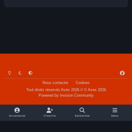
Light Mode
Dark Mode
System Preference
f
a
Nous contacter
Cookies
c
Tout droits réservés Avex 2026 // © Avex 2026
e
Powered by
Invision Community
b
o
o
Se connecter
S’inscrire
Rechercher
Menu
k