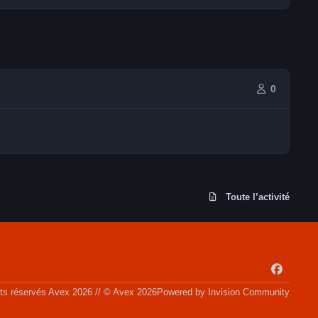
0
Toute l’activité
f
a
its réservés Avex 2026 // © Avex 2026
Powered by
Invision Community
c
e