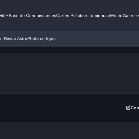
vité
Base de Connaissances
Cartes Pollution Lumineuse
Météo
Galerie
Revue AstroPhoto en ligne
Com