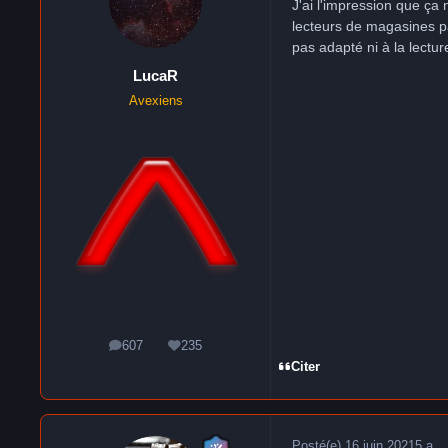
J'ai l'impression que ça
lecteurs de magasines pa
pas adapté ni à la lectu
LucaR
Avexiens
607
235
messages
Réputation
Citer
Posté(e)
16 juin 2021
5 a