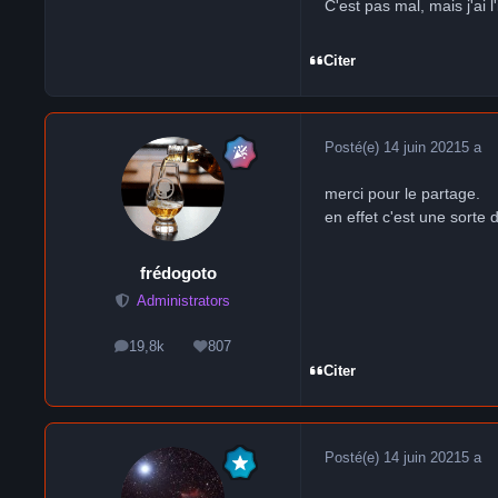
C'est pas mal, mais j'ai 
Citer
Posté(e)
14 juin 2021
5 a
merci pour le partage.
en effet c'est une sorte
frédogoto
Administrators
19,8k
807
messages
Réputation
Citer
Posté(e)
14 juin 2021
5 a