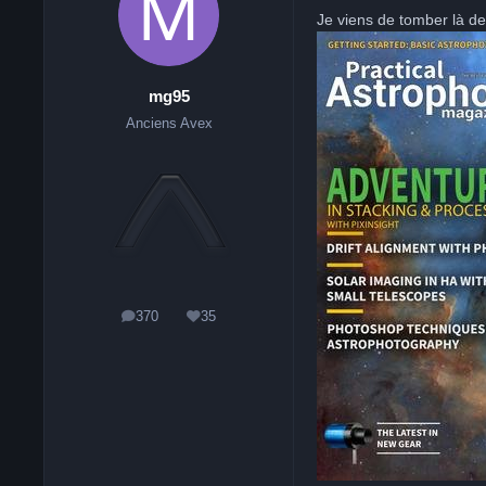
Je viens de tomber là d
mg95
Anciens Avex
370
35
messages
Réputation