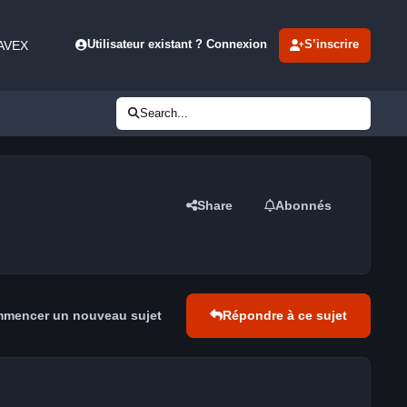
 AVEX
Utilisateur existant ? Connexion
S’inscrire
Search...
Share
Abonnés
mencer un nouveau sujet
Répondre à ce sujet