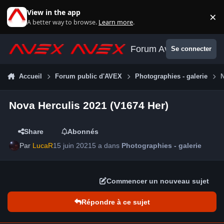
Aller au contenu
View in the app
×
Di
A better way to browse.
Learn more
.
Forum Avex
Se connecter
Accueil
Forum public d'AVEX
Photographies - galerie
N
Nova Herculis 2021 (V1674 Her)
Share
Abonnés
Par
LucaR
15 juin 2021
5 a
dans
Photographies - galerie
Commencer un nouveau sujet
Répondre à ce sujet