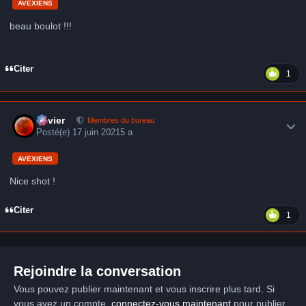
AVEXIENS
beau boulot !!!
Citer
1
Author stats
Xavier
Membres du bureau
Posté(e)
17 juin 2021
5 a
AVEXIENS
Nice shot !
Citer
1
Rejoindre la conversation
Vous pouvez publier maintenant et vous inscrire plus tard. Si
vous avez un compte,
connectez-vous maintenant
pour publier