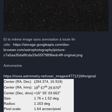
Et la même image sans annotation à toute fin
utile:
https://storage.googleapis.com/dso-
browser.com/astrophotography/picture-
c7a5aa35da8fcda33e55f79896edc4ff-original.png
Astrometrie:
https://nova.astrometry.net/user_images/4771216#original
Center (RA, Dec):
(284.374, 16.918)
h
m
s
Center (RA, hms):
18
57
29.870
Center (Dec, dms):
+16° 55' 03.662"
Size:
1.76 x 1.52 deg
Radius:
1.163 deg
Pixel scale:
1.64 arcsec/pixel