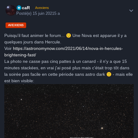
Author stats
LucaR
Avexiens
Posté(e)
15 juin 2021
5 a
AVEXIENS
Puisqu'il faut animer le forum...
🙂
Une Nova est apparue il y a
quelques jours dans Hercule.
Voir
https://astronomynow.com/2021/06/14/nova-in-hercules-
brightening-fast/
La photo ne casse pas cinq pattes à un canard - il n'y a que 15
minutes stackées, en vrai j'ai posé plus mais c'était trop tôt dans
la soirée pas facile en cette période sans astro dark
🙂
- mais elle
est bien visible: