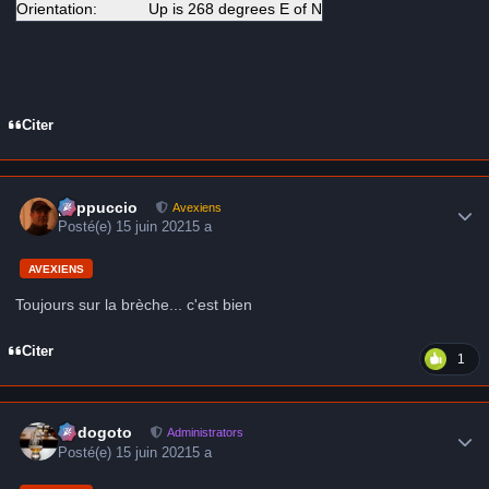
Orientation:
Up is 268 degrees E of N
Citer
Author stats
peppuccio
Avexiens
Posté(e)
15 juin 2021
5 a
AVEXIENS
Toujours sur la brèche... c'est bien
Citer
1
Author stats
frédogoto
Administrators
Posté(e)
15 juin 2021
5 a