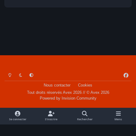
Light Mode
Dark Mode
System Preference
f
a
Nous contacter
Cookies
c
Tout droits réservés Avex 2026 // © Avex 2026
e
Powered by
Invision Community
b
o
o
Se connecter
S’inscrire
Rechercher
Menu
k