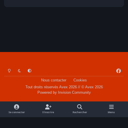
Light Mode
Dark Mode
System Preference
f
a
Nous contacter
Cookies
c
Tout droits réservés Avex 2026 // © Avex 2026
e
Powered by
Invision Community
b
o
o
Se connecter
S’inscrire
Rechercher
Menu
k