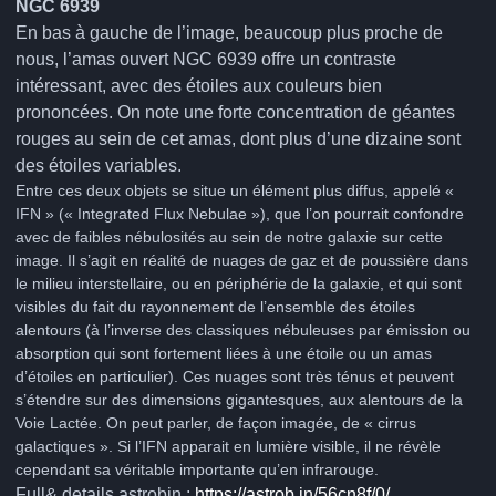
NGC 6939
En bas à gauche de l’image, beaucoup plus proche de
nous, l’amas ouvert NGC 6939 offre un contraste
intéressant, avec des étoiles aux couleurs bien
prononcées. On note une forte concentration de géantes
rouges au sein de cet amas, dont plus d’une dizaine sont
des étoiles variables.
Entre ces deux objets se situe un élément plus diffus, appelé «
IFN » (« Integrated Flux Nebulae »), que l’on pourrait confondre
avec de faibles nébulosités au sein de notre galaxie sur cette
image. Il s’agit en réalité de nuages de gaz et de poussière dans
le milieu interstellaire, ou en périphérie de la galaxie, et qui sont
visibles du fait du rayonnement de l’ensemble des étoiles
alentours (à l’inverse des classiques nébuleuses par émission ou
absorption qui sont fortement liées à une étoile ou un amas
d’étoiles en particulier). Ces nuages sont très ténus et peuvent
s’étendre sur des dimensions gigantesques, aux alentours de la
Voie Lactée. On peut parler, de façon imagée, de « cirrus
galactiques ». Si l’IFN apparait en lumière visible, il ne révèle
cependant sa véritable importante qu’en infrarouge.
Full& details astrobin :
https://astrob.in/56cn8f/0/