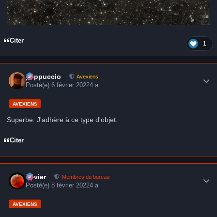
Citer
1
Author stats
peppuccio
Avexiens
Posté(e)
6 février 2022
4 a
AVEXIENS
Superbe. J'adhère à ce type d'objet.
Citer
Author stats
Xavier
Membres du bureau
Posté(e)
8 février 2022
4 a
AVEXIENS