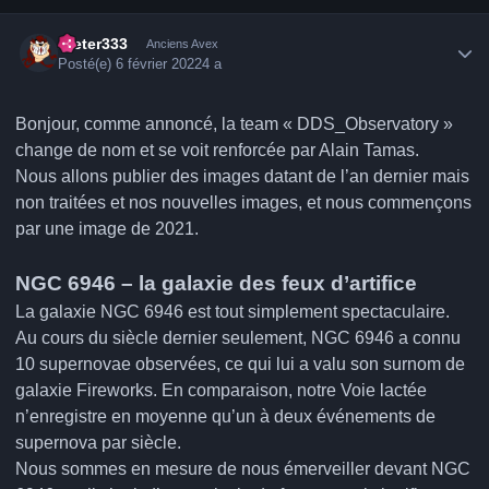
Author stats
Dieter333
Anciens Avex
Posté(e)
6 février 2022
4 a
Bonjour, comme annoncé, la team « DDS_Observatory »
change de nom et se voit renforcée par Alain Tamas.
Nous allons publier des images datant de l’an dernier mais
non traitées et nos nouvelles images, et nous commençons
par une image de 2021.
NGC 6946 – la galaxie des feux d’artifice
La galaxie NGC 6946 est tout simplement spectaculaire.
Au cours du siècle dernier seulement, NGC 6946 a connu
10 supernovae observées, ce qui lui a valu son surnom de
galaxie Fireworks. En comparaison, notre Voie lactée
n’enregistre en moyenne qu’un à deux événements de
supernova par siècle.
Nous sommes en mesure de nous émerveiller devant NGC