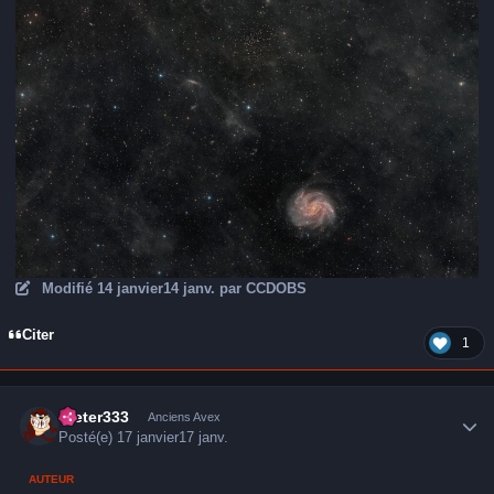
Modifié
14 janvier
14 janv.
par CCDOBS
Citer
1
Author stats
Dieter333
Anciens Avex
Posté(e)
17 janvier
17 janv.
AUTEUR