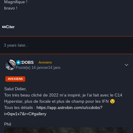
Magnifique !
bravo !
Citer
3 years later...
Author stats
CCDOBS
Avexiens
Posté(e)
14 janvier
14 janv.
AVEXIENS
Salut Didier,
Ton très beau cliché de 2022 m'a inspiré; je l'ai fait avec le C14
Hyperstar, plus de focale et plus de champ pour les IFN
😉
Tous les détails :
https://app.astrobin.com/u/ccdobs?
i=0qw1x7&r=C#gallery
Phil