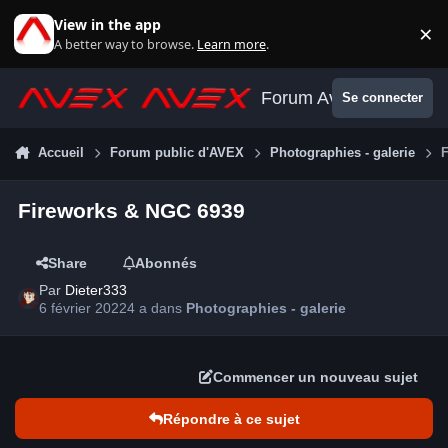
Aller au contenu
View in the app
×
Di
A better way to browse.
Learn more
.
Forum Avex
Se connecter
Accueil
Forum public d'AVEX
Photographies - galerie
Fireworks & NGC 6939
Share
Abonnés
Par
Dieter333
6 février 2022
4 a
dans
Photographies - galerie
Commencer un nouveau sujet
Répondre à ce sujet