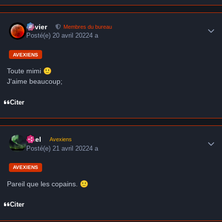
Author stats
Xavier
Membres du bureau
Posté(e)
20 avril 2022
4 a
AVEXIENS
Toute mimi
🙂
J'aime beaucoup;
Citer
Author stats
Axel
Avexiens
Posté(e)
21 avril 2022
4 a
AVEXIENS
Pareil que les copains.
🙂
Citer