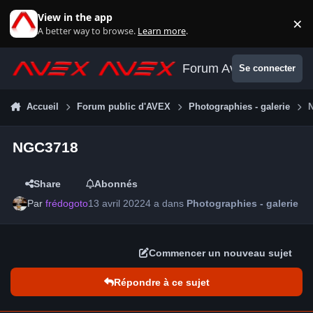
Aller au contenu
View in the app
×
Di
A better way to browse.
Learn more
.
Forum Avex
Se connecter
Accueil
Forum public d'AVEX
Photographies - galerie
NGC3718
Share
Abonnés
Par
frédogoto
13 avril 2022
4 a
dans
Photographies - galerie
Commencer un nouveau sujet
Répondre à ce sujet