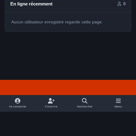
En ligne récemment
0
Aucun utilisateur enregistré regarde cette page.
Light Mode
Dark Mode
System Preference
f
a
Se connecter
S’inscrire
Rechercher
Menu
Nous contacter
Cookies
c
Tout droits réservés Avex 2026 // © Avex 2026
e
Powered by
Invision Community
b
o