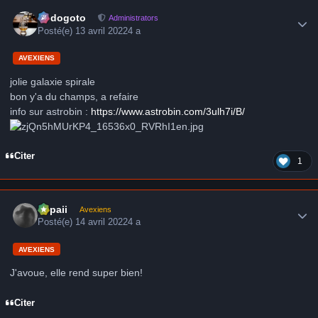
Author stats
frédogoto
Administrators
Posté(e)
13 avril 2022
4 a
AVEXIENS
jolie galaxie spirale
bon y'a du champs, a refaire
info sur astrobin :
https://www.astrobin.com/3ulh7i/B/
Citer
1
Author stats
supaii
Avexiens
Posté(e)
14 avril 2022
4 a
AVEXIENS
J'avoue, elle rend super bien!
Citer