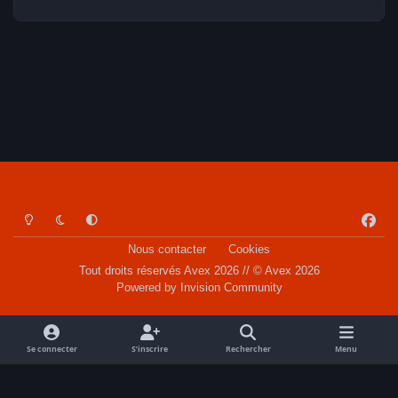
Light Mode
Dark Mode
System Preference
f
a
Nous contacter
Cookies
c
Tout droits réservés Avex 2026 // © Avex 2026
e
Powered by
Invision Community
b
o
o
Se connecter
S’inscrire
Rechercher
Menu
k