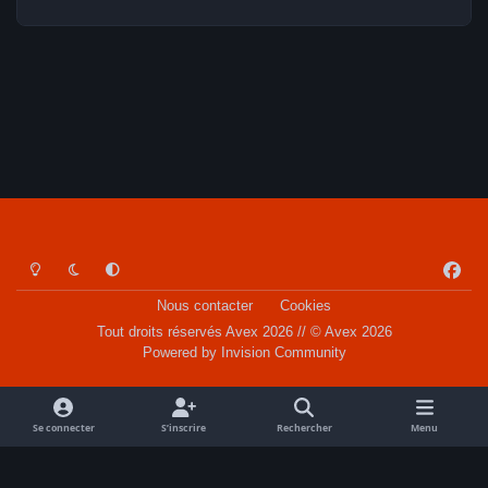
Light Mode
Dark Mode
System Preference
f
a
Nous contacter
Cookies
c
Tout droits réservés Avex 2026 // © Avex 2026
e
Powered by
Invision Community
b
o
o
Se connecter
S’inscrire
Rechercher
Menu
k