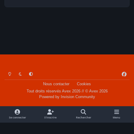
Light Mode
Dark Mode
System Preference
f
a
Nous contacter
Cookies
c
Tout droits réservés Avex 2026 // © Avex 2026
e
Powered by
Invision Community
b
o
o
Se connecter
S’inscrire
Rechercher
Menu
k