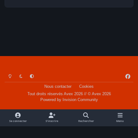
Light Mode
Dark Mode
System Preference
f
a
Nous contacter
Cookies
c
Tout droits réservés Avex 2026 // © Avex 2026
e
Powered by
Invision Community
b
o
o
Se connecter
S’inscrire
Rechercher
Menu
k