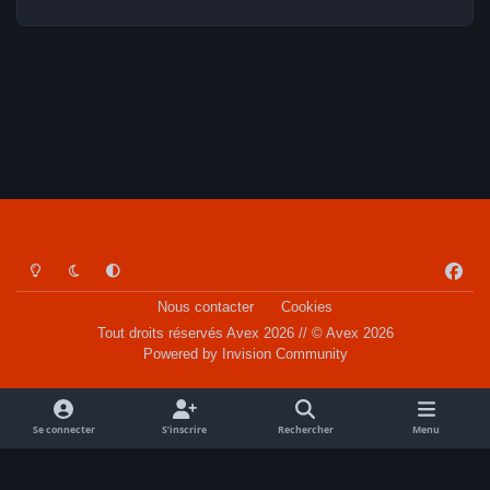
Light Mode
Dark Mode
System Preference
f
a
Nous contacter
Cookies
c
Tout droits réservés Avex 2026 // © Avex 2026
e
Powered by
Invision Community
b
o
o
Se connecter
S’inscrire
Rechercher
Menu
k