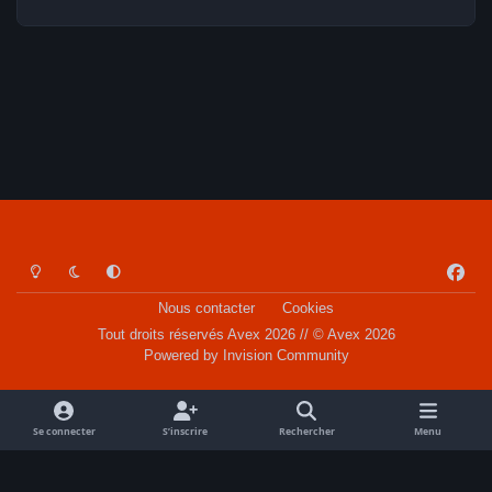
Light Mode
Dark Mode
System Preference
f
a
Nous contacter
Cookies
c
Tout droits réservés Avex 2026 // © Avex 2026
e
Powered by
Invision Community
b
o
o
Se connecter
S’inscrire
Rechercher
Menu
k