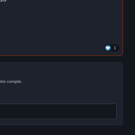
d/0/
1
otre compte.