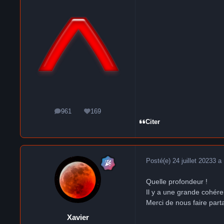
961
169
messages
Réputation
Citer
Posté(e)
24 juillet 2023
3 a
Quelle profondeur !
Il y a une grande cohére
Merci de nous faire parta
Xavier