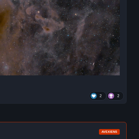
2
2
AVEXIENS