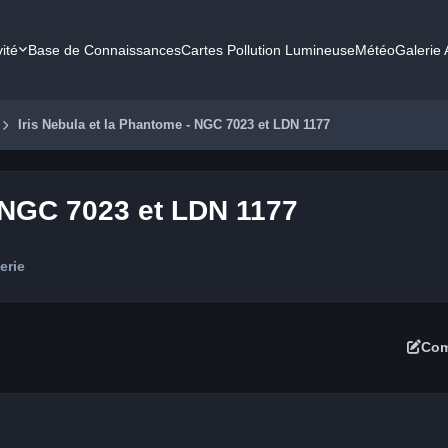
vité
Base de Connaissances
Cartes Pollution Lumineuse
Météo
Galerie
Iris Nebula et la Phantome - NGC 7023 et LDN 1177
- NGC 7023 et LDN 1177
erie
Com