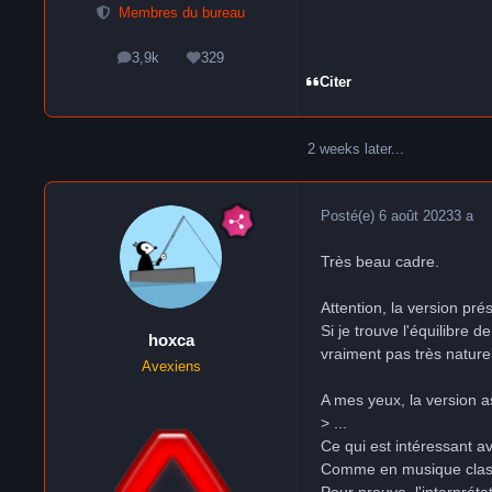
Membres du bureau
3,9k
329
messages
Réputation
Citer
2 weeks later...
Posté(e)
6 août 2023
3 a
Très beau cadre.
Attention, la version pr
Si je trouve l'équilibre
hoxca
vraiment pas très naturel
Avexiens
A mes yeux, la version as
> ...
Ce qui est intéressant av
Comme en musique classiq