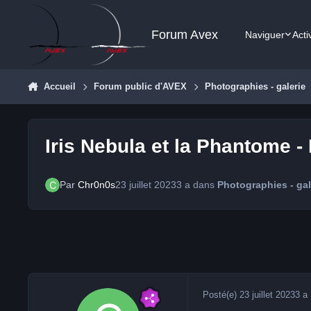
Aller au contenu
Forum Avex
Naviguer
Acti
Accueil
Forum public d'AVEX
Photographies - galerie
Iris Nebula et la Phantome 
Par
Chr0n0s
23 juillet 2023
3 a
dans
Photographies - gal
Posté(e)
23 juillet 2023
3 a