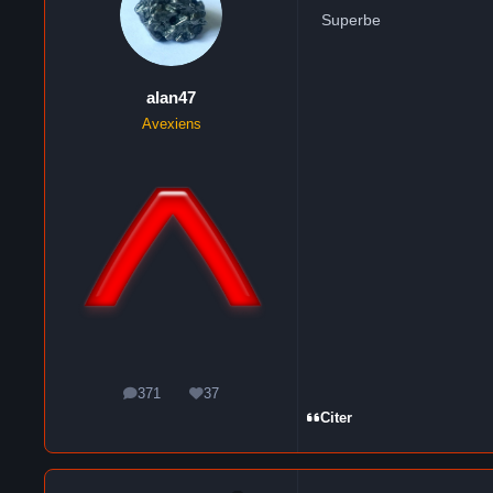
Superbe
alan47
Avexiens
371
37
messages
Réputation
Citer