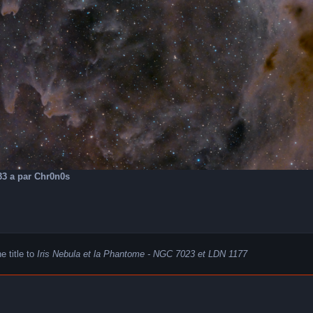
3
3 a
par Chr0n0s
 title to
Iris Nebula et la Phantome - NGC 7023 et LDN 1177