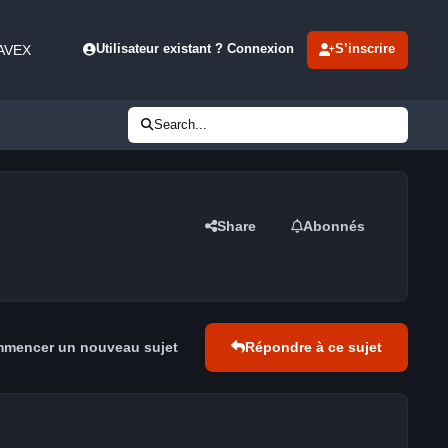
 AVEX
Utilisateur existant ? Connexion
S’inscrire
Search...
Share
Abonnés
mencer un nouveau sujet
Répondre à ce sujet