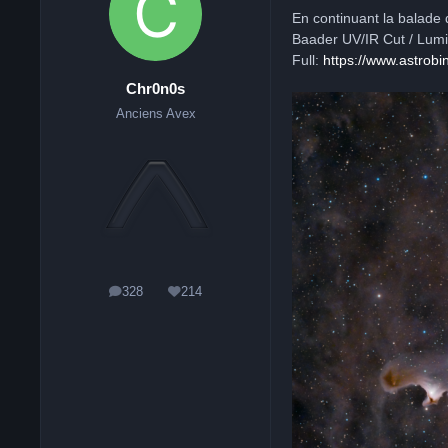
En continuant la balade 
Baader UV/IR Cut / Lum
Full:
https://www.astrobi
Chr0n0s
Anciens Avex
328
214
messages
Réputation