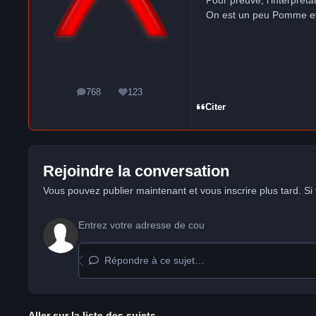
Pour preuve, l'interpréta
On est un peu Pomme e
768
123
messages
Réputation
Citer
Rejoindre la conversation
Vous pouvez publier maintenant et vous inscrire plus tard. S
Répondre à ce sujet…
Aller sur la liste des sujets