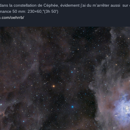
dans la constellation de Céphée, évidement j'ai du m’arrêter aussi su
inance 50 mm: 230×60,″(3h 50′)
n.com/oehrrb/