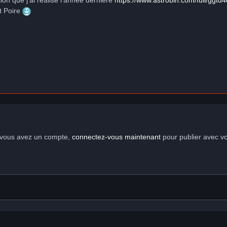
tion que j'ai réalisé l'année dernière
https://www.astrobin.com/full/ggtd4
t Poire
i vous avez un compte,
connectez-vous maintenant
pour publier avec v