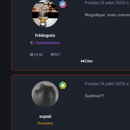
Posté(e)
24 juillet 2023
3 a
Magnifique, mais crénon,
frédogoto
Administrators
19,8k
807
messages
Réputation
Citer
Posté(e)
24 juillet 2023
3 a
Sublime!!!!
supaii
Avexiens