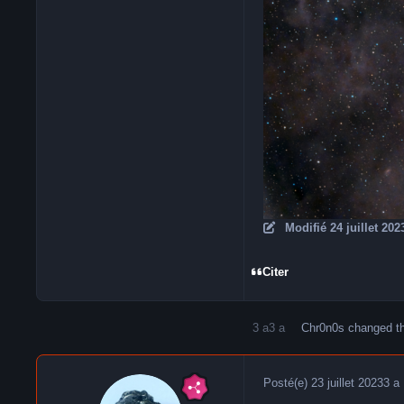
Modifié
24 juillet 202
Citer
3 a
3 a
Chr0n0s
changed the
Posté(e)
23 juillet 2023
3 a