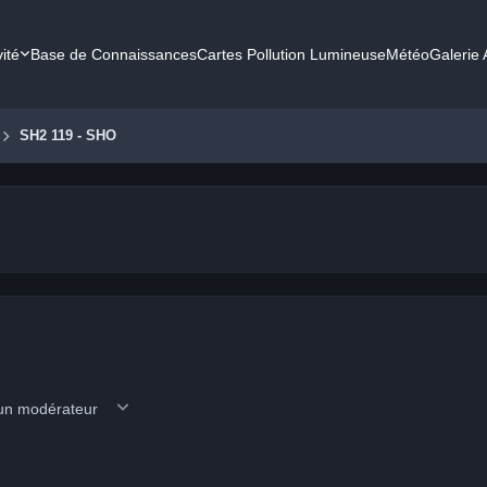
vité
Base de Connaissances
Cartes Pollution Lumineuse
Météo
Galerie
SH2 119 - SHO