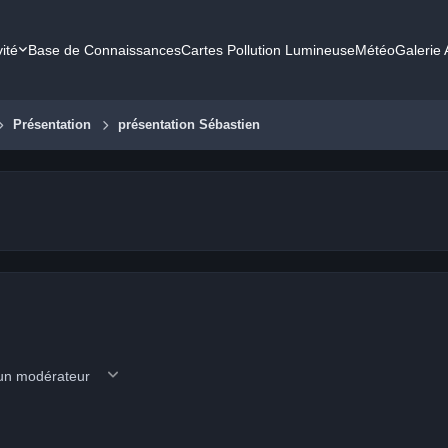
vité
Base de Connaissances
Cartes Pollution Lumineuse
Météo
Galerie
Présentation
présentation Sébastien