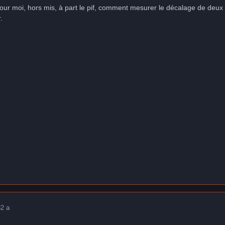
r pour moi, hors mis, à part le pif, comment mesurer le décalage de deux
.
3
2 a