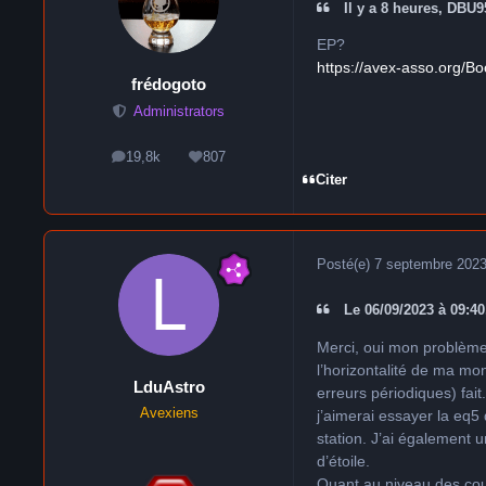
Il y a 8 heures, DBU95
EP?
https://avex-asso.org/Bo
frédogoto
Administrators
19,8k
807
messages
Réputation
Citer
Posté(e)
7 septembre 202
Le 06/09/2023 à 09:40
Merci, oui mon problème 
l’horizontalité de ma mo
LduAstro
erreurs périodiques) fai
Avexiens
j’aimerai essayer la eq5 
station. J’ai également 
d’étoile.
Quant au niveau des coule