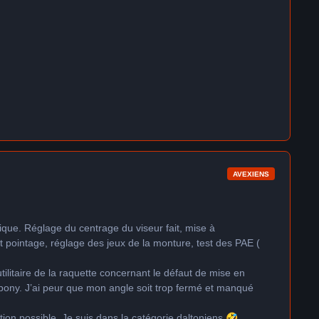
AVEXIENS
lique. Réglage du centrage du viseur fait, mise à
nt pointage, réglage des jeux de la monture, test des PAE (
tilitaire de la raquette concernant le défaut de mise en
Vbony. J’ai peur que mon angle soit trop fermé et manqué
ction possible. Je suis dans la catégorie daltoniens
🤣