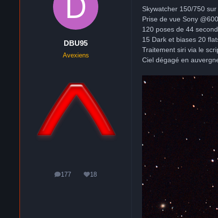
Skywatcher 150/750 sur 
Prise de vue Sony @6000
120 poses de 44 secon
15 Dark et biases 20 flat
DBU95
Traitement siri via le scr
Avexiens
Ciel dégagé en auvergn
177
18
messages
Réputation