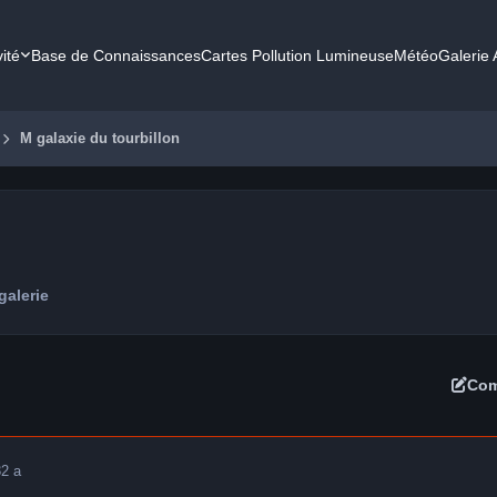
vité
Base de Connaissances
Cartes Pollution Lumineuse
Météo
Galerie
M galaxie du tourbillon
galerie
Com
3
2 a