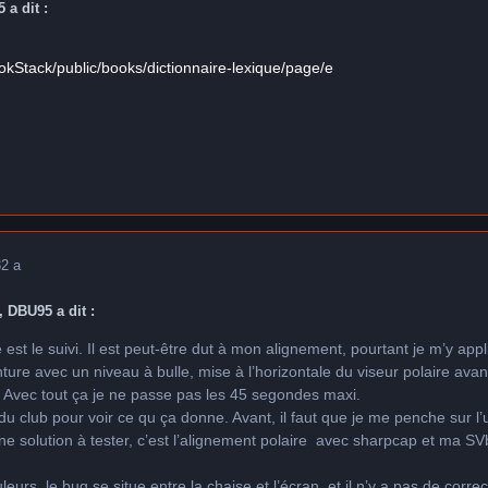
 a dit :
okStack/public/books/dictionnaire-lexique/page/e
3
2 a
, DBU95 a dit :
est le suivi. Il est peut-être dut à mon alignement, pourtant je m’y app
nture avec un niveau à bulle, mise à l’horizontale du viseur polaire ava
t. Avec tout ça je ne passe pas les 45 segondes maxi.
du club pour voir ce qu ça donne. Avant, il faut que je me penche sur l’u
une solution à tester, c’est l’alignement polaire avec sharpcap et ma S
urs, le bug se situe entre la chaise et l’écran, et il n’y a pas de corre