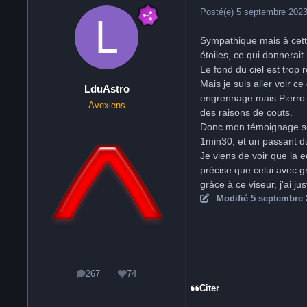
Posté(e)
5 septembre 202
Sympathique mais à cette
étoiles, ce qui donnerai
Le fond du ciel est trop 
Mais je suis aller voir c
LduAstro
engrennage mais Pierro As
Avexiens
des raisons de couts.
Donc mon témoignage se 
1min30, et un passant du 
Je viens de voir que la 
précise que celui avec g
grâce à ce viseur, j'ai j
Modifié
5 septembre 
267
74
messages
Réputation
Citer