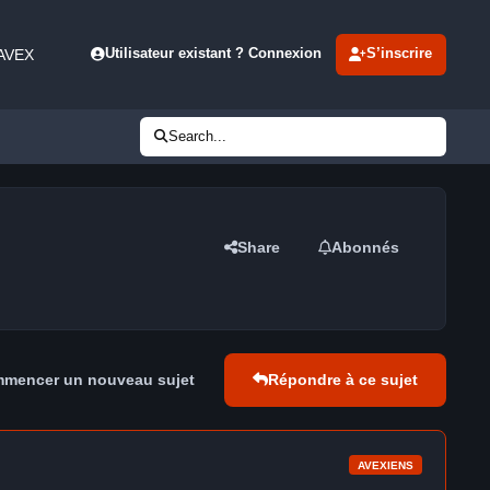
 AVEX
Utilisateur existant ? Connexion
S’inscrire
Search...
Share
Abonnés
mencer un nouveau sujet
Répondre à ce sujet
AVEXIENS