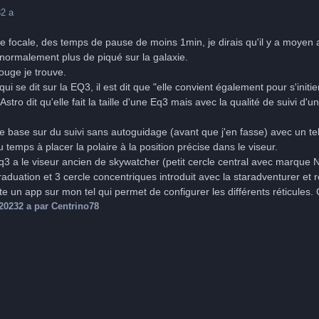
3
2 a
 focale, des temps de pause de moins 1min, je dirais qu'il y a moyen a
t normalement plus de piqué sur la galaxie.
rouge je trouve.
e qui se dit sur la EQ3, il est dit que "elle convient également pour s'in
tro dit qu'elle fait la taille d'une Eq3 mais avec la qualité de suivi d
base sur du suivi sans autoguidage (avant que j'en fasse) avec un t
temps à placer la polaire à la position précise dans le viseur.
eq3 a le viseur ancien de skywatcher (petit cercle central avec marque
raduation et 3 cercle concentriques introduit avec la staradventurer et 
uste un app sur mon tel qui permet de configurer les différents réticules.
2023
2 a
par Centrino78