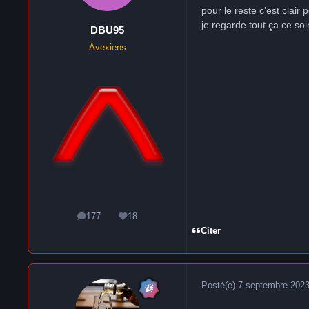
pour le reste c’est clai
je regarde tout ça ce soir
DBU95
Avexiens
177
18
messages
Réputation
Citer
Posté(e)
7 septembre 202