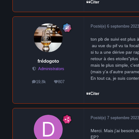
Citer
Posté(e)
6 septembre 202
ton pb de suivi est plus 
au vue du pif vu ta focal
si tu a une dérive par ra
retour à des etoiles"plus
frédogoto
mais le plus simple, c'e
Administrators
(mais y'a d'autre paramet
En tout ca, je suis conte
19,8k
807
messages
Réputation
Citer
Posté(e)
7 septembre 202
Merci. Mais j’ai besoin d
EP?