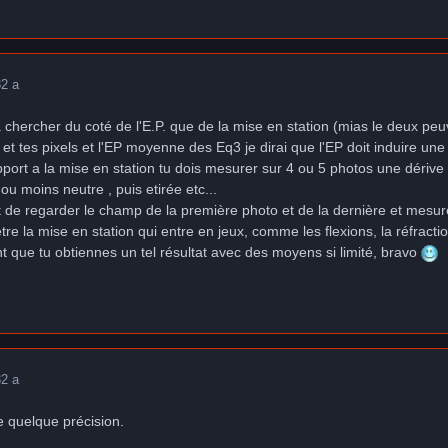
3
2 a
à chercher du coté de l'E.P. que de la mise en station (mias le deux peu
 et tes pixels et l'EP moyenne des Eq3 je dirai que l'EP doit induire une
pport a la mise en station tu dois mesurer sur 4 ou 5 photos une dérive 
 ou moins neutre , puis etirée etc...
st de regarder le champ de la première photo et de la dernière et mesur
re la mise en station qui entre en jeux, comme les flexions, la réfractio
nt que tu obtiennes un tel résultat avec des moyens si limité, bravo
3
2 a
e quelque précision.