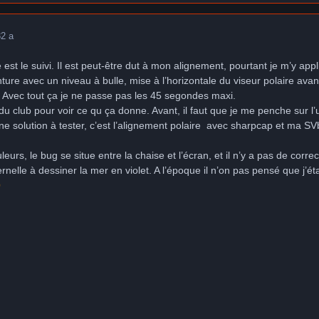
3
2 a
est le suivi. Il est peut-être dut à mon alignement, pourtant je m’y app
nture avec un niveau à bulle, mise à l’horizontale du viseur polaire ava
t. Avec tout ça je ne passe pas les 45 segondes maxi.
du club pour voir ce qu ça donne. Avant, il faut que je me penche sur l’u
une solution à tester, c’est l’alignement polaire avec sharpcap et ma S
urs, le bug se situe entre la chaise et l’écran, et il n’y a pas de corre
rnelle à dessiner la mer en violet. A l’époque il n’on pas pensé que j’ét
