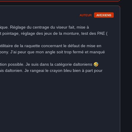
AUTEUR
AVEXIENS
lique. Réglage du centrage du viseur fait, mise à
nt pointage, réglage des jeux de la monture, test des PAE (
tilitaire de la raquette concernant le défaut de mise en
Vbony. J’ai peur que mon angle soit trop fermé et manqué
ction possible. Je suis dans la catégorie daltoniens
🤣
ais daltonien. Je rangeai le crayon bleu bien à part pour