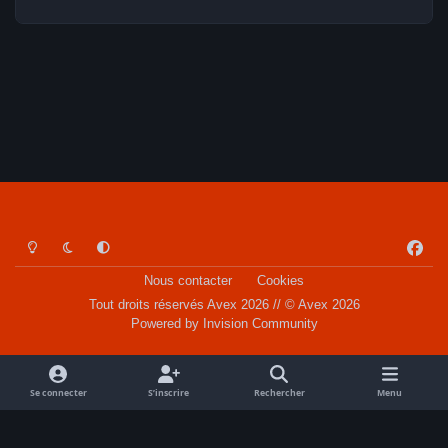
Light Mode
Dark Mode
System Preference
f
a
Nous contacter
Cookies
c
Tout droits réservés Avex 2026 // © Avex 2026
e
Powered by
Invision Community
b
o
o
Se connecter
S’inscrire
Rechercher
Menu
k