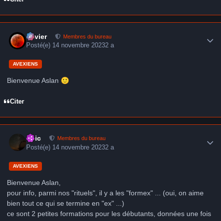
Author stats
Xavier
Membres du bureau
Posté(e)
14 novembre 2023
2 a
AVEXIENS
Bienvenue Aslan
🙂
Citer
Author stats
Loic
Membres du bureau
Posté(e)
14 novembre 2023
2 a
AVEXIENS
Bienvenue Aslan,
pour info, parmi nos "rituels", il y a les "formex" ... (oui, on aime
bien tout ce qui se termine en "ex" ...)
ce sont 2 petites formations pour les débutants, données une fois