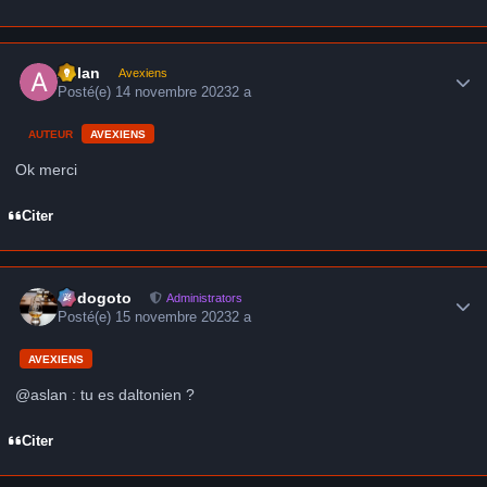
Author stats
Aslan
Avexiens
Posté(e)
14 novembre 2023
2 a
AUTEUR
AVEXIENS
Ok merci
Citer
Author stats
frédogoto
Administrators
Posté(e)
15 novembre 2023
2 a
AVEXIENS
@aslan : tu es daltonien ?
Citer