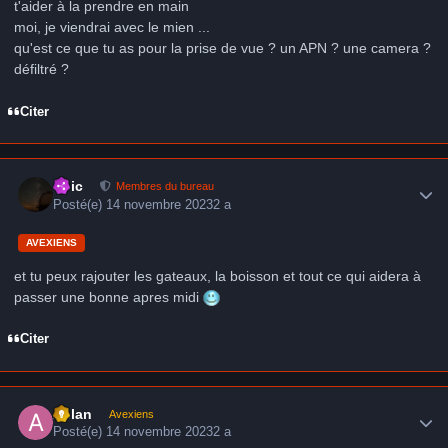
t'aider à la prendre en main
moi, je viendrai avec le mien ...
qu'est ce que tu as pour la prise de vue ? un APN ? une camera ?
défiltré ?
Citer
Author stats
Loic
Membres du bureau
Posté(e)
14 novembre 2023
2 a
AVEXIENS
et tu peux rajouter les gateaux, la boisson et tout ce qui aidera à
passer une bonne apres midi
Citer
Author stats
Aslan
Avexiens
Posté(e)
14 novembre 2023
2 a