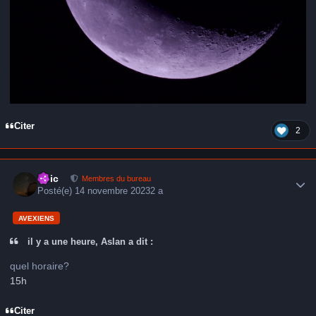
Citer
2
Author stats
Loic
Membres du bureau
Posté(e)
14 novembre 2023
2 a
AVEXIENS
il y a une heure, Aslan a dit :
quel horaire?
15h
Citer