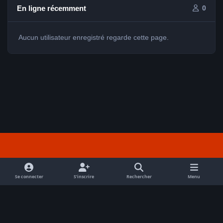
En ligne récemment
0
Aucun utilisateur enregistré regarde cette page.
Light Mode
Dark Mode
System Preference
f
a
Se connecter
S’inscrire
Rechercher
Menu
Nous contacter
Cookies
c
Tout droits réservés Avex 2026 // © Avex 2026
e
Powered by
Invision Community
b
o