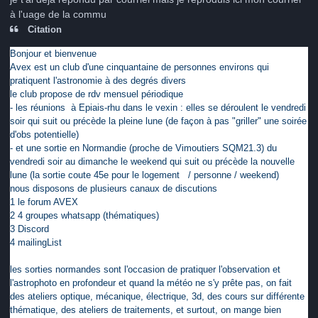
à l'uage de la commu
Citation
Bonjour et bienvenue
Avex est un club d'une cinquantaine de personnes environs qui
pratiquent l'astronomie à des degrés divers
le club propose de rdv mensuel périodique
- les réunions à Epiais-rhu dans le vexin : elles se déroulent le vendredi
soir qui suit ou précède la pleine lune (de façon à pas "griller" une soirée
d'obs potentielle)
- et une sortie en Normandie (proche de Vimoutiers SQM21.3) du
vendredi soir au dimanche le weekend qui suit ou précède la nouvelle
lune (la sortie coute 45e pour le logement / personne / weekend)
nous disposons de plusieurs canaux de discutions
1 le forum AVEX
2 4 groupes whatsapp (thématiques)
3 Discord
4 mailingList
les sorties normandes sont l'occasion de pratiquer l'observation et
l'astrophoto en profondeur et quand la météo ne s'y prête pas, on fait
des ateliers optique, mécanique, électrique, 3d, des cours sur différente
thématique, des ateliers de traitements, et surtout, on mange bien