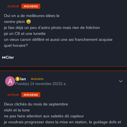
AUTEUR
AVEXIENS
Oui on a de meilleures idées le
ventre plein
😅
je fais déjà un peu d’astro photo mais rien de folichon
jai un C8 et une lunette
un vieux canon défiltré et aussi une asi franchement acquise
quel horaire?
Citer
Author stats
Aslan
Avexiens
Posté(e)
14 novembre 2023
2 a
AUTEUR
AVEXIENS
Deux clichés du mois de septembre
nishi et la lune
ne pas faire attention aux saletés dû capteur
je voudrais progresser dans la mise en station, le guidage dofs et