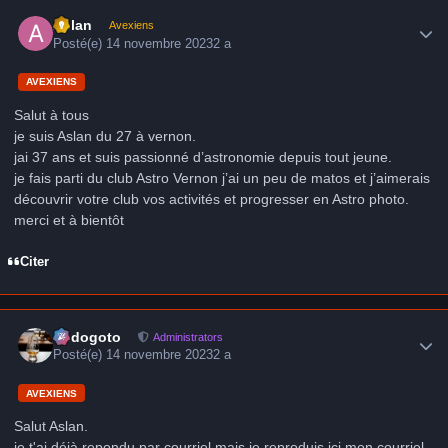
Author stats
Aslan
Avexiens
Posté(e)
14 novembre 2023
2 a
AVEXIENS
Salut à tous
je suis Aslan du 27 à vernon.
jai 37 ans et suis passionné d’astronomie depuis tout jeune.
je fais parti du club Astro Vernon j’ai un peu de matos et j’aimerais
découvrir votre club vos activités et progresser en Astro photo.
merci et à bientôt
Citer
Author stats
frédogoto
Administrators
Posté(e)
14 novembre 2023
2 a
AVEXIENS
Salut Aslan.
je t'ai déjà repondu par courriel mais je reproduis ici mon courriel