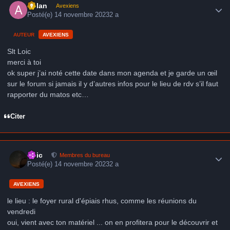
Aslan
Avexiens
Posté(e)
14 novembre 2023
2 a
AUTEUR
AVEXIENS
Slt Loic
merci à toi
ok super j’ai noté cette date dans mon agenda et je garde un œil
sur le forum si jamais il y d’autres infos pour le lieu de rdv s’il faut
rapporter du matos etc…
Citer
Author stats
Loic
Membres du bureau
Posté(e)
14 novembre 2023
2 a
AVEXIENS
le lieu : le foyer rural d'épiais rhus, comme les réunions du
vendredi
oui, vient avec ton matériel ... on en profitera pour le découvrir et