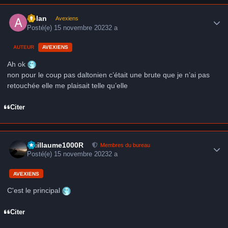
Author stats
Aslan
Avexiens
Posté(e)
15 novembre 2023
2 a
AUTEUR
AVEXIENS
Ah ok
non pour le coup pas daltonien c’était une brute que je n’ai pas
retouchée elle me plaisait telle qu’elle
Citer
Author stats
Guillaume1000R
Membres du bureau
Posté(e)
15 novembre 2023
2 a
AVEXIENS
C'est le principal
Citer