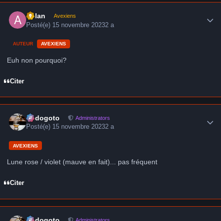
Author stats
Aslan
Avexiens
Posté(e)
15 novembre 2023
2 a
AUTEUR
AVEXIENS
Euh non pourquoi?
Citer
Author stats
frédogoto
Administrators
Posté(e)
15 novembre 2023
2 a
AVEXIENS
Lune rose / violet (mauve en fait)... pas fréquent
Citer
Author stats
frédogoto
Administrators