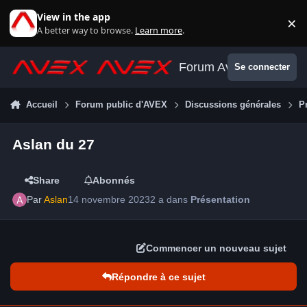
Aller au contenu
View in the app
×
Di
A better way to browse.
Learn more
.
Forum Avex
Se connecter
Accueil
Forum public d'AVEX
Discussions générales
P
Aslan du 27
Share
Abonnés
Par
Aslan
14 novembre 2023
2 a
dans
Présentation
Commencer un nouveau sujet
Répondre à ce sujet