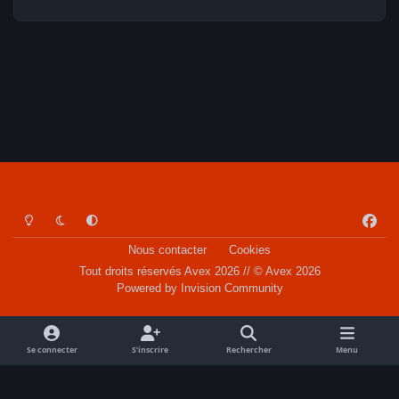
Light Mode
Dark Mode
System Preference
f
a
Nous contacter
Cookies
c
Tout droits réservés Avex 2026 // © Avex 2026
e
Powered by
Invision Community
b
o
o
Se connecter
S’inscrire
Rechercher
Menu
k