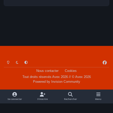
Light Mode
Dark Mode
System Preference
f
a
Nous contacter
Cookies
c
Tout droits réservés Avex 2026 // © Avex 2026
e
Powered by
Invision Community
b
o
o
Se connecter
S’inscrire
Rechercher
Menu
k