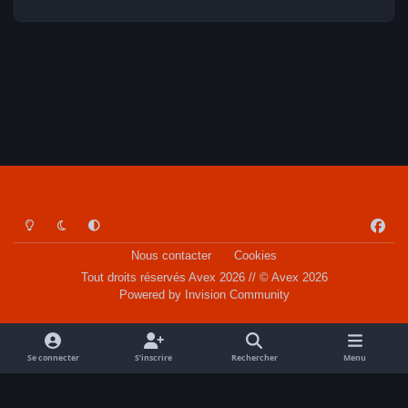
Light Mode
Dark Mode
System Preference
f
a
Nous contacter
Cookies
c
Tout droits réservés Avex 2026 // © Avex 2026
e
Powered by
Invision Community
b
o
o
Se connecter
S’inscrire
Rechercher
Menu
k