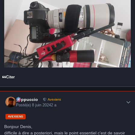
Citer
Author stats
peppuccio
Avexiens
Posté(e)
8 juin 2024
2 a
AVEXIENS
Bonjour Denis,
difficile à dire a posteriori, mais le point essentiel c'est de savoir