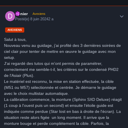
Author stats
Denier
Avexiens
Posté(e)
8 juin 2024
2 a
AVEXIENS
Salut à tous,
Nouveau venu au guidage, j'ai profité des 3 dernières soirées de
ciel clair pour tenter de mettre en œuvre le guidage avec mon
setup.
J'ai regardé des tutos qui m'ont permis de paramétrer,
correctement me semble-t-il, les critères sur le condensé PHD2
de l'Asiair (Plus).
Le matériel est reconnu, la mise en station effectuée, la cible
(M51 ou M57) sélectionnée et centrée. Je démarre le guidage
avec le choix multistar automatique.
La calibration commence, la monture (Sphinx SXD Deluxe) réagit
(1 coup à l'ouest puis un second) et ensuite l'étoile guide est
indiquée comme perdue (Star lost en bas à droite de l'écran). La
situation reste alors figée un long moment. Il arrive que la
monture bouge et perde complètement la cible. Parfois, la