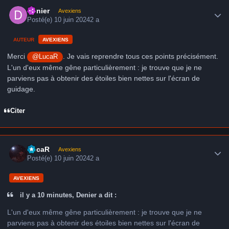
Author stats
Denier
Avexiens
Posté(e)
10 juin 2024
2 a
AUTEUR
AVEXIENS
Merci
. Je vais reprendre tous ces points précisément.
@LucaR
L'un d'eux même gêne particulièrement : je trouve que je ne
parviens pas à obtenir des étoiles bien nettes sur l'écran de
guidage.
Citer
Author stats
LucaR
Avexiens
Posté(e)
10 juin 2024
2 a
AVEXIENS
il y a 10 minutes, Denier a dit :
L'un d'eux même gêne particulièrement : je trouve que je ne
parviens pas à obtenir des étoiles bien nettes sur l'écran de