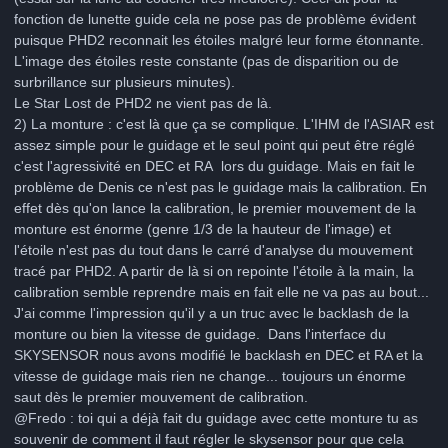
fonction de lunette guide cela ne pose pas de problème évident
puisque PHD2 reconnait les étoiles malgré leur forme étonnante.
L'image des étoiles reste constante (pas de disparition ou de
surbrillance sur plusieurs minutes).
Le Star Lost de PHD2 ne vient pas de là.
2) La monture : c'est là que ça se complique. L'IHM de l'ASIAR est
assez simple pour le guidage et le seul point qui peut être réglé
c'est l'agressivité en DEC et RA lors du guidage. Mais en fait le
problème de Denis ce n'est pas le guidage mais la calibration. En
effet dès qu'on lance la calibration, le premier mouvement de la
monture est énorme (genre 1/3 de la hauteur de l'image) et
l'étoile n'est pas du tout dans le carré d'analyse du mouvement
tracé par PHD2. A partir de là si on repointe l'étoile à la main, la
calibration semble reprendre mais en fait elle ne va pas au bout...
J'ai comme l'impression qu'il y a un truc avec le backlash de la
monture ou bien la vitesse de guidage. Dans l'interface du
SKYSENSOR nous avons modifié le backlash en DEC et RA et la
vitesse de guidage mais rien ne change... toujours un énorme
saut dès le premier mouvement de calibration.
@Fredo : toi qui a déjà fait du guidage avec cette monture tu as
souvenir de comment il faut régler le skysensor pour que cela