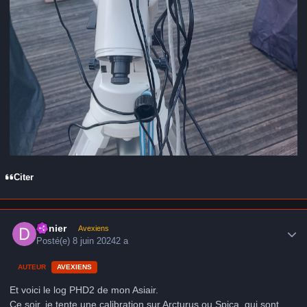
Citer
Author stats
Denier
Avexiens
Posté(e)
8 juin 2024
2 a
AUTEUR
AVEXIENS
Et voici le log PHD2 de mon Asiair.
Ce soir, je tente une calibration sur Arcturus ou Spica, qui sont