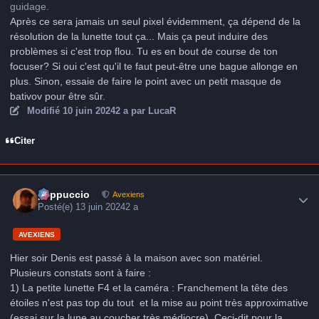
guidage.
Après ce sera jamais un seul pixel évidemment, ça dépend de la
résolution de la lunette tout ça... Mais ça peut induire des
problèmes si c'est trop flou. Tu es en bout de course de ton
focuser? Si oui c'est qu'il te faut peut-être une bague allonge en
plus. Sinon, essaie de faire le point avec un petit masque de
bativov pour être sûr.
Modifié
10 juin 2024
2 a
par LucaR
Citer
Author stats
peppuccio
Avexiens
Posté(e)
13 juin 2024
2 a
AVEXIENS
Hier soir Denis est passé à la maison avec son matériel.
Plusieurs constats sont à faire
:
1) La petite lunette F4 et la caméra : Franchement la tête des
étoiles n'est pas top du tout et la mise au point très approximative
(essai sur la lune au coucher très médiocre). Ceci-dit pour la