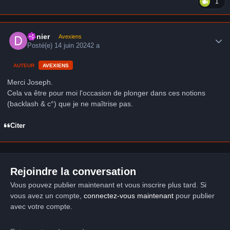
1
Author stats
Denier
Avexiens
Posté(e)
14 juin 2024
2 a
AUTEUR
AVEXIENS
Merci Joseph.
Cela va être pour moi l'occasion de plonger dans ces notions
(backlash & c°) que je ne maîtrise pas.
Citer
Rejoindre la conversation
Vous pouvez publier maintenant et vous inscrire plus tard. Si
vous avez un compte,
connectez-vous maintenant
pour publier
avec votre compte.