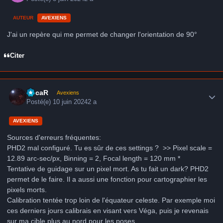
AUTEUR
AVEXIENS
J'ai un repère qui me permet de changer l'orientation de 90°
Citer
Author stats
LucaR
Avexiens
Posté(e)
10 juin 2024
2 a
AVEXIENS
Sources d'erreurs fréquentes:
PHD2 mal configuré. Tu es sûr de ces settings ? >> Pixel scale =
12.89 arc-sec/px, Binning = 2, Focal length = 120 mm *
Tentative de guidage sur un pixel mort. As tu fait un dark? PHD2
permet de le faire. Il a aussi une fonction pour cartographier les
pixels morts.
Calibration tentée trop loin de l'équateur celeste. Par exemple moi
ces derniers jours calibrais en visant vers Véga, puis je revenais
sur ma cible plus au nord pour les poses.