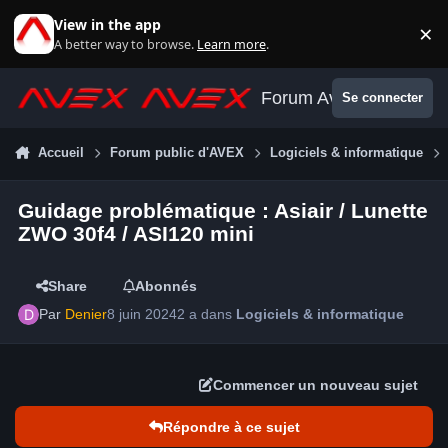
Aller au contenu
View in the app
×
Di
A better way to browse.
Learn more
.
Forum Avex
Se connecter
Accueil
Forum public d'AVEX
Logiciels & informatique
Guidage problématique : Asiair / Lunette
ZWO 30f4 / ASI120 mini
Share
Abonnés
Par
Denier
8 juin 2024
2 a
dans
Logiciels & informatique
Commencer un nouveau sujet
Répondre à ce sujet