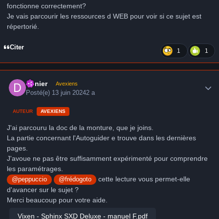
fonctionne correctement?
Je vais parcourir les ressources d WEB pour voir si ce sujet est
répertorié.
Citer
1
1
Author stats
Denier
Avexiens
Posté(e)
13 juin 2024
2 a
AUTEUR
AVEXIENS
J'ai parcouru la doc de la monture, que je joins.
La partie concernant l'Autoguider e trouve dans les dernières
pages.
J'avoue ne pas être suffisamment expérimenté pour comprendre
les paramétrages.
cette lecture vous permet-elle
@peppuccio
@frédogoto
d'avancer sur le sujet ?
Merci beaucoup pour votre aide.
Vixen - Sphinx SXD Deluxe - manuel F.pdf