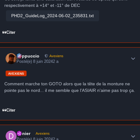
respectivement à +14° et -11° de DEC
PHD2_GuideLog_2024-06-02_235831.txt
Citer
Author stats
peppuccio
Avexiens
Posté(e)
8 juin 2024
2 a
AVEXIENS
Comment marche ton GOTO alors que la tête de la monture ne
pointe pas le nord... il me semble que l'ASIAIR n'aime pas trop ça.
Citer
Author stats
Denier
Avexiens
Posté(e)
8 juin 2024
2 a