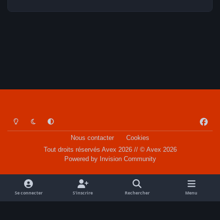
Light Mode
Dark Mode
System Preference
f
a
Nous contacter
Cookies
c
Tout droits réservés Avex 2026 // © Avex 2026
e
Powered by
Invision Community
b
o
o
Se connecter
S’inscrire
Rechercher
Menu
k