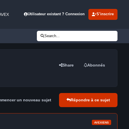
 AVEX
Utilisateur existant ? Connexion
S’inscrire
Search...
Share
Abonnés
mencer un nouveau sujet
Répondre à ce sujet
AVEXIENS