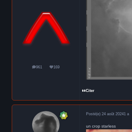
961
169
messages
Réputation
Citer
Posté(e)
24 août 2024
1 a
un crop starless