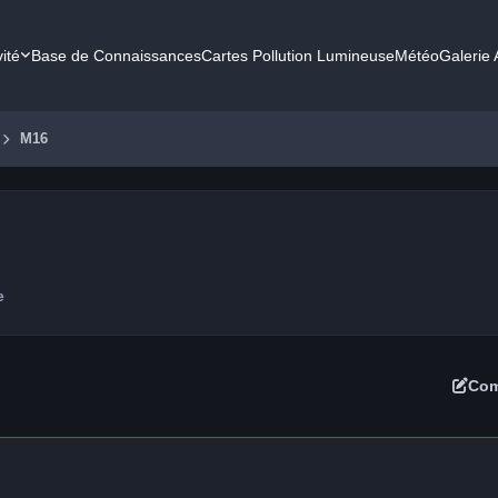
vité
Base de Connaissances
Cartes Pollution Lumineuse
Météo
Galerie
M16
e
Com