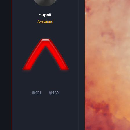
supaii
Avexiens
961
169
messages
Réputation