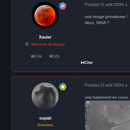
Posté(e)
21 août 2024
1 a
une image prmeteuse !
Alors, NINA ?
Xavier
Membres du bureau
3,9k
329
messages
Réputation
Citer
Posté(e)
23 août 2024
1 a
vrai traitement en cours..
supaii
Avexiens