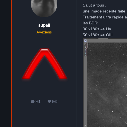
Salut à tous ,
une image récente faite 
Traitement ultra rapide av
les BDR:
supaii
30 x180s => Ha
Avexiens
56 x180s => OIII
961
169
messages
Réputation