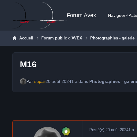
Aller au contenu
Forum Avex
Naviguer
Acti
Accueil
Forum public d'AVEX
Photographies - galerie
M16
Par
supaii
20 août 2024
1 a
dans
Photographies - galeri
Posté(e)
20 août 2024
1 a