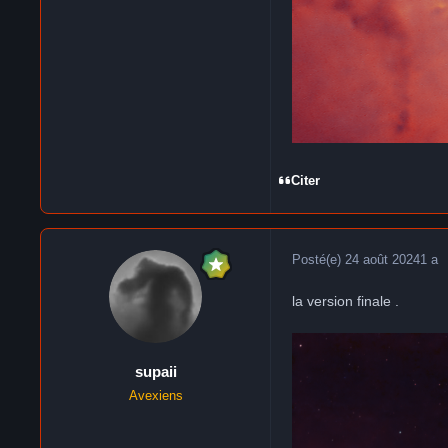
Citer
Posté(e)
24 août 2024
1 a
la version finale .
supaii
Avexiens