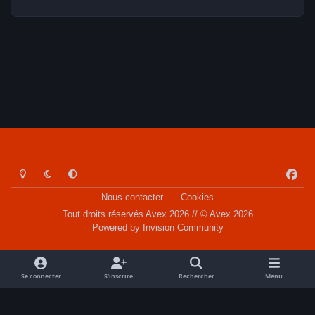
Light Mode
Dark Mode
System Preference
f
a
Nous contacter
Cookies
c
Tout droits réservés Avex 2026 // © Avex 2026
e
Powered by
Invision Community
b
o
o
Se connecter
S’inscrire
Rechercher
Menu
k