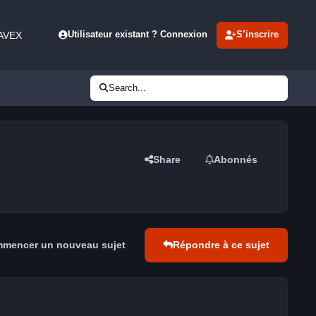
 AVEX
Utilisateur existant ? Connexion
S’inscrire
Search...
Share
Abonnés
mencer un nouveau sujet
Répondre à ce sujet