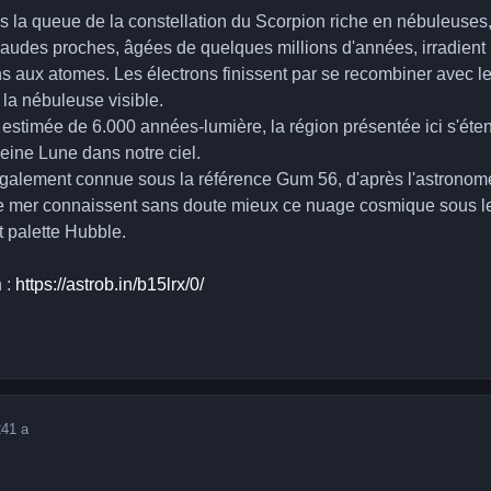
s la queue de la constellation du Scorpion riche en nébuleuses
audes proches, âgées de quelques millions d'années, irradient la
ns aux atomes. Les électrons finissent par se recombiner avec l
la nébuleuse visible.
 estimée de 6.000 années-lumière, la région présentée ici s'ét
leine Lune dans notre ciel.
galement connue sous la référence Gum 56, d'après l'astronom
s de mer connaissent sans doute mieux ce nuage cosmique sous 
 palette Hubble.
n :
https://astrob.in/b15lrx/0/
24
1 a