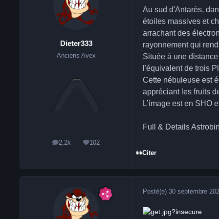
Au sud d'Antarès, dan
étoiles massives et ch
arrachant des électro
Dieter333
rayonnement qui rend 
Anciens Avex
Située à une distance
l'équivalent de trois P
Cette nébuleuse est é
appréciant les fruit
L’image est en SHO et
Full & Details Astrobi
2,2k
102
messages
Réputation
Citer
Posté(e)
30 septembre 20