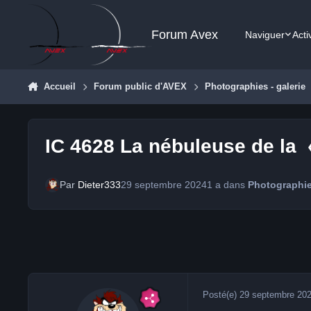
Aller au contenu
Forum Avex
Naviguer
Acti
Accueil
Forum public d'AVEX
Photographies - galerie
IC 4628 La nébuleuse de la 
Par
Dieter333
29 septembre 2024
1 a
dans
Photographies
Posté(e)
29 septembre 20