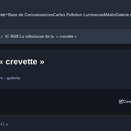
vité
Base de Connaissances
Cartes Pollution Lumineuse
Météo
Galerie
IC 4628 La nébuleuse de la « crevette »
« crevette »
 - galerie
Com
24
1 a