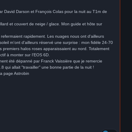
 par David Darson et François Colas pour la nuit au T1m de
uillard et couvert de neige / glace. Mon guide et hôte sur
e refermaient rapidement. Les nuages nous ont d'ailleurs
eil m'ont d'ailleurs réservé une surprise : mon fidèle 24-70
es premiers halos roses apparaissaient au nord. Totalement
ctif à monter sur l'EOS 6D.
ment été dépanné par Franck Vaissière que je remercie
ui allait "travailler" une bonne partie de la nuit !
ma page Astrobin