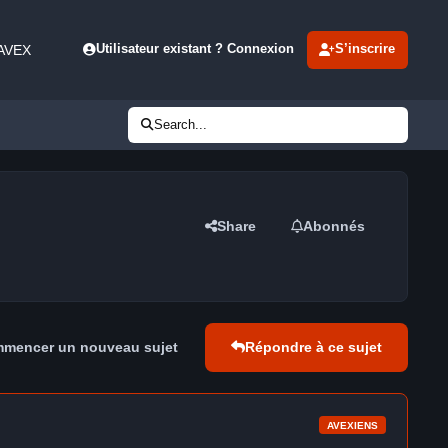
 AVEX
Utilisateur existant ? Connexion
S’inscrire
Search...
Share
Abonnés
mencer un nouveau sujet
Répondre à ce sujet
AVEXIENS