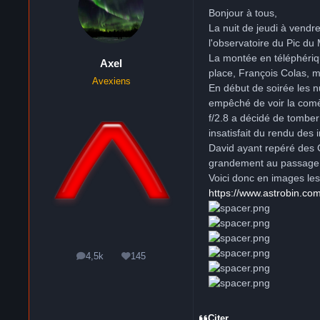
Bonjour à tous,
La nuit de jeudi à vendr
l'observatoire du Pic du
La montée en téléphériqu
Axel
place, François Colas, m'
Avexiens
En début de soirée les n
empêché de voir la comèt
f/2.8 a décidé de tomber
insatisfait du rendu des
David ayant repéré des 
grandement au passage : i
Voici donc en images les
https://www.astrobin.co
4,5k
145
messages
Réputation
Citer