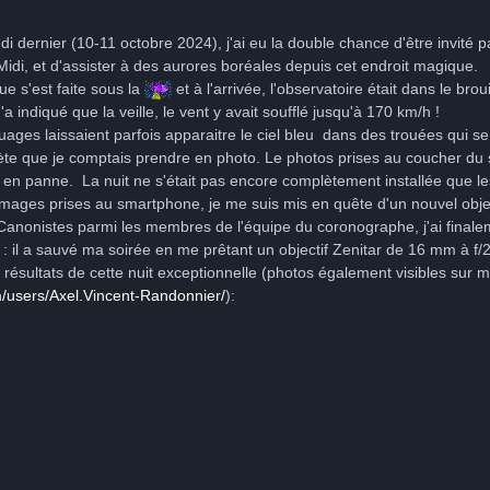
edi dernier (10-11 octobre 2024), j'ai eu la double chance d'être invité
 Midi, et d'assister à des aurores boréales depuis cet endroit magique.
e s'est faite sous la
et à l'arrivée, l'observatoire était dans le bro
a indiqué que la veille, le vent y avait soufflé jusqu'à 170 km/h !
uages laissaient parfois apparaitre le ciel bleu dans des trouées qui s
e que je comptais prendre en photo. Le photos prises au coucher du sol
 en panne. La nuit ne s'était pas encore complètement installée que l
 images prises au smartphone, je me suis mis en quête d'un nouvel obje
Canonistes parmi les membres de l'équipe du coronographe, j'ai finale
l a sauvé ma soirée en me prêtant un objectif Zenitar de 16 mm à f/2.8 q
 résultats de cette nuit exceptionnelle (photos également visibles sur 
m/users/Axel.Vincent-Randonnier/
)
: