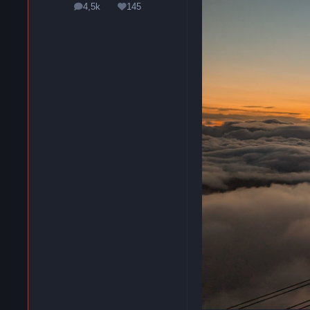
4,5k
145
messages
Réputation