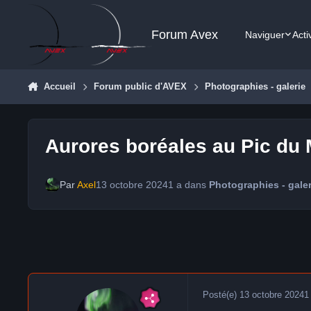
Aller au contenu
Forum Avex
Naviguer
Acti
Accueil
Forum public d'AVEX
Photographies - galerie
Aurores boréales au Pic du 
Par
Axel
13 octobre 2024
1 a
dans
Photographies - galer
Posté(e)
13 octobre 2024
1