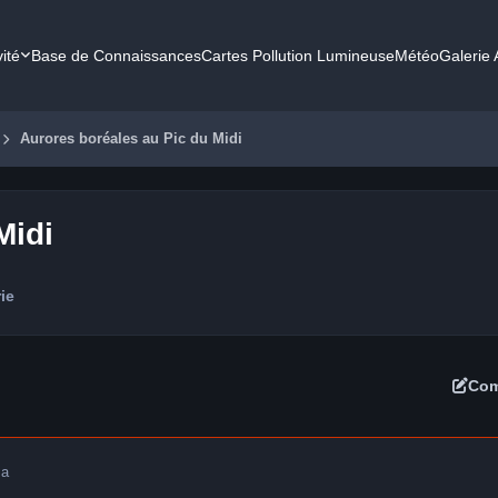
vité
Base de Connaissances
Cartes Pollution Lumineuse
Météo
Galerie
Aurores boréales au Pic du Midi
Midi
ie
Com
 a