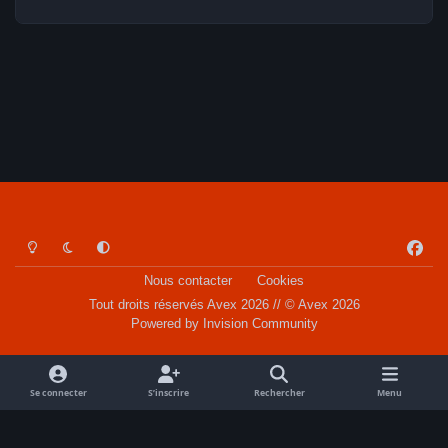
Light Mode
Dark Mode
System Preference
f
a
Nous contacter
Cookies
c
Tout droits réservés Avex 2026 // © Avex 2026
e
Powered by
Invision Community
b
o
o
Se connecter
S’inscrire
Rechercher
Menu
k