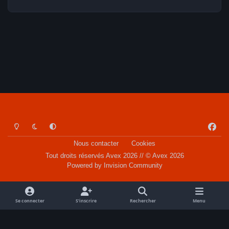
Light Mode
Dark Mode
System Preference
f
a
Nous contacter
Cookies
c
Tout droits réservés Avex 2026 // © Avex 2026
e
Powered by
Invision Community
b
o
o
Se connecter
S’inscrire
Rechercher
Menu
k