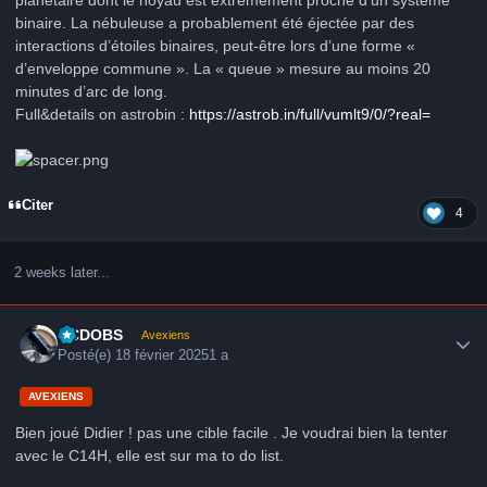
binaire. La nébuleuse a probablement été éjectée par des
interactions d’étoiles binaires, peut-être lors d’une forme «
d’enveloppe commune ». La « queue » mesure au moins 20
minutes d’arc de long.
Full&details on astrobin :
https://astrob.in/full/vumlt9/0/?real=
Citer
4
2 weeks later...
Author stats
CCDOBS
Avexiens
Posté(e)
18 février 2025
1 a
AVEXIENS
Bien joué Didier ! pas une cible facile . Je voudrai bien la tenter
avec le C14H, elle est sur ma to do list.