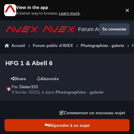
Aller au contenu
View in the app
×
Di
A better way to browse.
Learn more
.
Forum Avex
Se connecter
Accueil
Forum public d'AVEX
Photographies - galerie
HFG 1 & Abell 6
Share
Abonnés
Par
Dieter333
9 février 2025
1 a
dans
Photographies - galerie
Commencer un nouveau sujet
Répondre à ce sujet