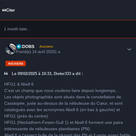
Citer
1 month later...
Author stats
CCDOBS
Avexiens
Posté(e)
14 avril 2025
1 a
AVEXIENS
Le 09/02/2025 à 10:33, Dieter333 a dit :
HFG1 & Abell 6
C’est un champ que nous voulions faire depuis longtemps...
Les objets photographiés sont situés dans la constellation de
Cassiopée, juste au-dessus de la nébuleuse du Cœur, et sont
catalogués avec les acronymes Abell 6 (en bas à gauche) et
HFG1 (près du centre).
HFG1 (Heckathorn-Fesen-Gull 1) et Abell 6 forment une paire
intéressante de nébuleuses planétaires (PN).
Abell 6 a l’aspect bulle de la plupart des PN et il reste assez faible