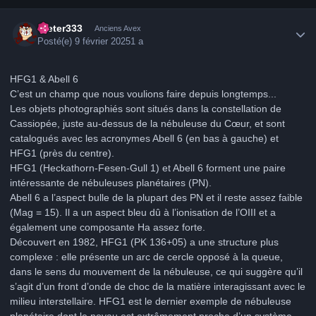
Author stats
Dieter333
Anciens Avex
Posté(e)
9 février 2025
1 a
HFG1 & Abell 6
C’est un champ que nous voulions faire depuis longtemps...
Les objets photographiés sont situés dans la constellation de
Cassiopée, juste au-dessus de la nébuleuse du Cœur, et sont
catalogués avec les acronymes Abell 6 (en bas à gauche) et
HFG1 (près du centre).
HFG1 (Heckathorn-Fesen-Gull 1) et Abell 6 forment une paire
intéressante de nébuleuses planétaires (PN).
Abell 6 a l’aspect bulle de la plupart des PN et il reste assez faible
(Mag = 15). Il a un aspect bleu dû à l’ionisation de l’OIII et a
également une composante Ha assez forte.
Découvert en 1982, HFG1 (PK 136+05) a une structure plus
complexe : elle présente un arc de cercle opposé à la queue,
dans le sens du mouvement de la nébuleuse, ce qui suggère qu’il
s’agit d’un front d’onde de choc de la matière interagissant avec le
milieu interstellaire. HFG1 est le dernier exemple de nébuleuse
planétaire dont le noyau est extrêmement proche d’un système