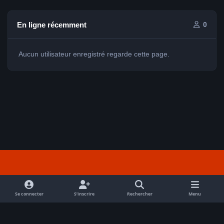
En ligne récemment
0
Aucun utilisateur enregistré regarde cette page.
Light Mode
Dark Mode
System Preference
f
a
Se connecter
S’inscrire
Rechercher
Menu
Nous contacter
Cookies
c
Tout droits réservés Avex 2026 // © Avex 2026
e
Powered by
Invision Community