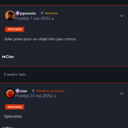
Author stats
peppuccio
Avexiens
Posté(e)
7 mai 2025
1 a
AVEXIENS
Jolie prise pour un objet très peu connu.
Citer
3 weeks later...
Author stats
Xavier
Membres du bureau
Posté(e)
23 mai 2025
1 a
AVEXIENS
Splendide