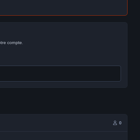
otre compte.
0