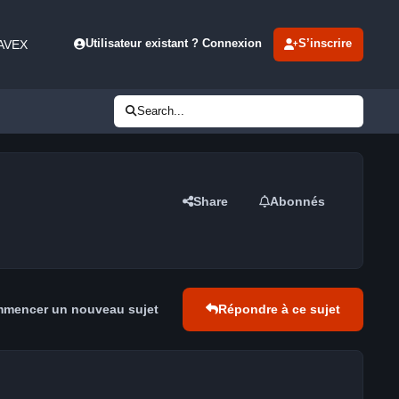
 AVEX
Utilisateur existant ? Connexion
S’inscrire
Search...
Share
Abonnés
mencer un nouveau sujet
Répondre à ce sujet