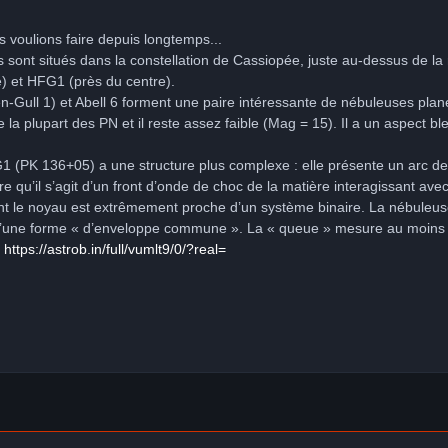
 voulions faire depuis longtemps...
s sont situés dans la constellation de Cassiopée, juste au-dessus de 
e) et HFG1 (près du centre).
Gull 1) et Abell 6 forment une paire intéressante de nébuleuses plan
de la plupart des PN et il reste assez faible (Mag = 15). Il a un aspect 
 (PK 136+05) a une structure plus complexe : elle présente un arc d
 qu’il s’agit d’un front d’onde de choc de la matière interagissant avec
t le noyau est extrêmement proche d’un système binaire. La nébuleuse 
s d’une forme « d’enveloppe commune ». La « queue » mesure au moins 
:
https://astrob.in/full/vumlt9/0/?real=