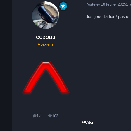
Posté(e)
18 février 2025
1 
Bien joué Didier ! pas une
CCDOBS
Avexiens
1k
163
messages
Réputation
Citer