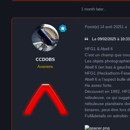
1 month later...
Posté(e)
14 avril 2025
1 a
Le 09/02/2025 à 10:33,
HFG1 & Abell 6
C’est un champ que nous
CCDOBS
Les objets photographié
Avexiens
Abell 6 (en bas à gauch
HFG1 (Heckathorn-Fesen-
Abell 6 a l’aspect bulle 
Ha assez forte.
Découvert en 1982, HFG1
nébuleuse, ce qui suggère
nébuleuse planétaire don
binaires, peut-être lor
Full&details on astrobin 