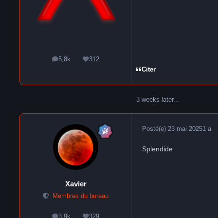
5,8k
312
messages
Réputation
Citer
3 weeks later...
Posté(e)
23 mai 2025
1 a
Splendide
Xavier
Membres du bureau
3,9k
329