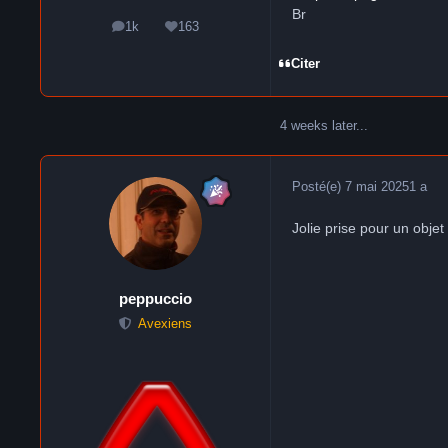
Br
1k
163
messages
Réputation
Citer
4 weeks later...
Posté(e)
7 mai 2025
1 a
Jolie prise pour un obje
peppuccio
Avexiens