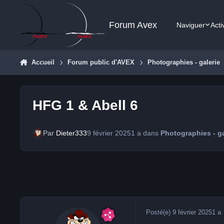
Aller au contenu
Forum Avex
Naviguer
Acti
Accueil
Forum public d'AVEX
Photographies - galerie
HFG 1 & Abell 6
Par
Dieter333
9 février 2025
1 a
dans
Photographies - ga
Posté(e)
9 février 2025
1 a