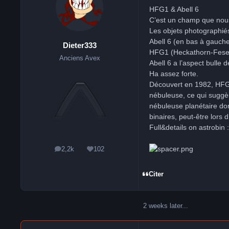
HFG1 & Abell 6
C’est un champ que nous
Les objets photographié
Abell 6 (en bas à gauch
Dieter333
HFG1 (Heckathorn-Fesen-
Anciens Avex
Abell 6 a l’aspect bulle 
Ha assez forte.
Découvert en 1982, HFG1
nébuleuse, ce qui suggère
nébuleuse planétaire don
binaires, peut-être lor
Full&details on astrobin 
2,2k
102
messages
Réputation
Citer
2 weeks later...