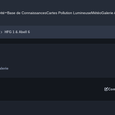
vité
Base de Connaissances
Cartes Pollution Lumineuse
Météo
Galerie
HFG 1 & Abell 6
lerie
Com