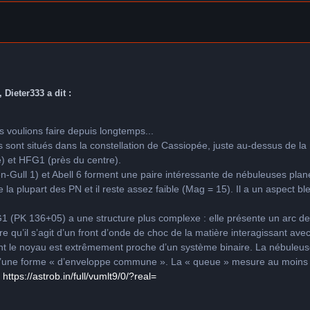
 Dieter333 a dit :
 voulions faire depuis longtemps...
s sont situés dans la constellation de Cassiopée, juste au-dessus de 
e) et HFG1 (près du centre).
Gull 1) et Abell 6 forment une paire intéressante de nébuleuses plan
de la plupart des PN et il reste assez faible (Mag = 15). Il a un aspect 
 (PK 136+05) a une structure plus complexe : elle présente un arc d
 qu’il s’agit d’un front d’onde de choc de la matière interagissant avec
t le noyau est extrêmement proche d’un système binaire. La nébuleuse 
s d’une forme « d’enveloppe commune ». La « queue » mesure au moins 
:
https://astrob.in/full/vumlt9/0/?real=