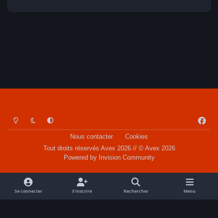
Light Mode
Dark Mode
System Preference
f
a
Nous contacter
Cookies
c
Tout droits réservés Avex 2026 // © Avex 2026
e
Powered by
Invision Community
b
o
o
Se connecter
S’inscrire
Rechercher
Menu
k