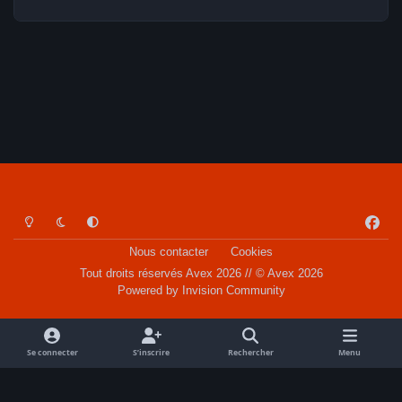
Light Mode
Dark Mode
System Preference
f
a
Nous contacter
Cookies
c
Tout droits réservés Avex 2026 // © Avex 2026
e
Powered by
Invision Community
b
o
o
Se connecter
S’inscrire
Rechercher
Menu
k