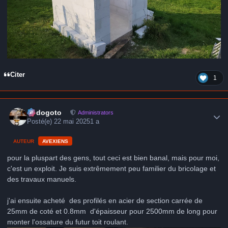
Citer
1
Author stats
frédogoto
Administrators
Posté(e)
22 mai 2025
1 a
AUTEUR
AVEXIENS
pour la pluspart des gens, tout ceci est bien banal, mais pour moi,
c'est un exploit. Je suis extrêmement peu familier du bricolage et
des travaux manuels.
j'ai ensuite acheté des profilés en acier de section carrée de
25mm de coté et 0.8mm d'épaisseur pour 2500mm de long pour
monter l'ossature du futur toit roulant.