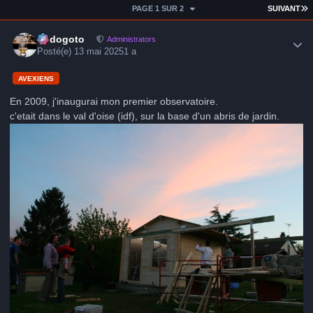
D
PAGE 1 SUR 2
SUIVANT
Author stats
frédogoto
Administrators
Posté(e)
13 mai 2025
1 a
AVEXIENS
En 2009, j'inaugurai mon premier observatoire.
c'etait dans le val d'oise (idf), sur la base d'un abris de jardin.