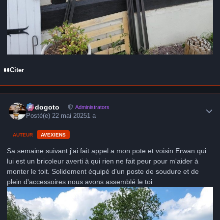
Citer
Author stats
frédogoto
Administrators
Posté(e)
22 mai 2025
1 a
AUTEUR
AVEXIENS
Sa semaine suivant j'ai fait appel a mon pote et voisin Erwan qui
lui est un bricoleur averti à qui rien ne fait peur pour m'aider à
monter le toit. Solidement équipé d'un poste de soudure et de
plein d'accessoires nous avons assemblé le toi