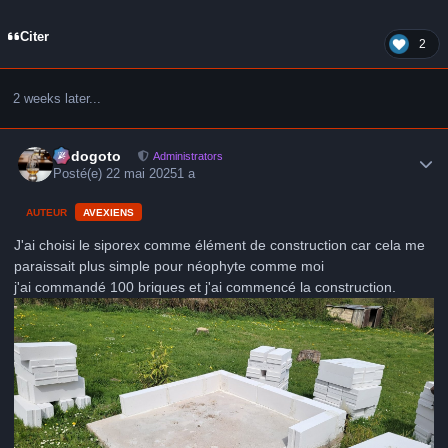
Citer
2
2 weeks later...
Author stats
frédogoto
Administrators
Posté(e)
22 mai 2025
1 a
AUTEUR
AVEXIENS
J'ai choisi le siporex comme élément de construction car cela me
paraissait plus simple pour néophyte comme moi
j'ai commandé 100 briques et j'ai commencé la construction.