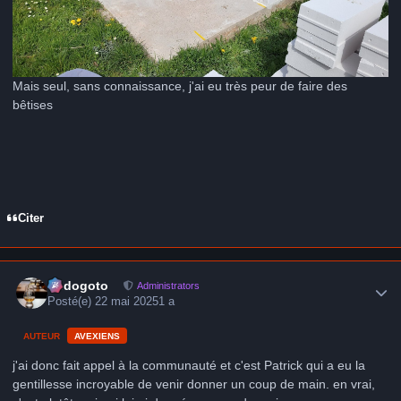
Mais seul, sans connaissance, j'ai eu très peur de faire des
bêtises
Citer
Author stats
frédogoto
Administrators
Posté(e)
22 mai 2025
1 a
AUTEUR
AVEXIENS
j'ai donc fait appel à la communauté et c'est Patrick qui a eu la
gentillesse incroyable de venir donner un coup de main. en vrai,