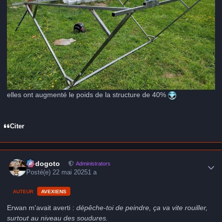
elles ont augmenté le poids de la structure de 40%
Citer
Author stats
frédogoto
Administrators
Posté(e)
22 mai 2025
1 a
AUTEUR
AVEXIENS
Erwan m'avait averti :
dépêche-toi de peindre, ça va vite rouiller,
surtout au niveau des soudures.