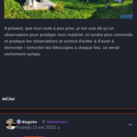
A présent, que tout roule à peu pres, je me suis dit qu'un
observatoire pour protéger mon matériel, et rendre plus commode
et pratique les observations et surtout d'eviter à d'avoir à
demonter / remonter les télescopes a chaque fois, ce serait
vachement sympa.
Citer
Author stats
frédogoto
Administrators
Posté(e)
13 mai 2025
1 a