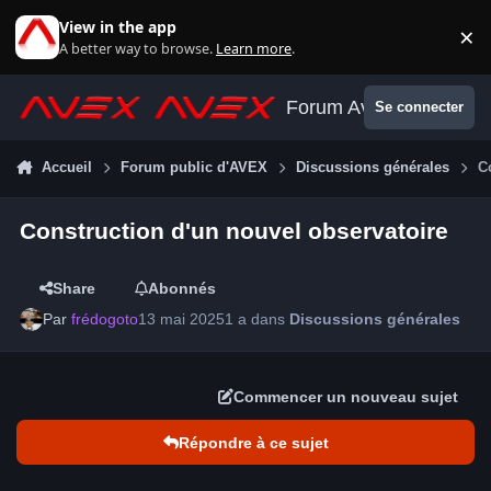
Aller au contenu
View in the app
×
Di
A better way to browse.
Learn more
.
Forum Avex
Se connecter
Accueil
Forum public d'AVEX
Discussions générales
C
Construction d'un nouvel observatoire
Share
Abonnés
Par
frédogoto
13 mai 2025
1 a
dans
Discussions générales
Commencer un nouveau sujet
Répondre à ce sujet