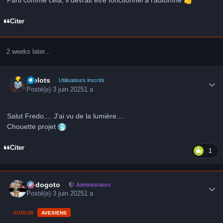
Citer
2 weeks later...
Author stats
grelots
Utilisateurs inscrits
Posté(e)
3 juin 2025
1 a
Salut Fredo.... J'ai vu de la lumière....
Chouette projet
Citer
1
Author stats
frédogoto
Administrators
Posté(e)
3 juin 2025
1 a
AUTEUR
AVEXIENS