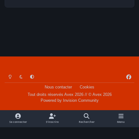
Light Mode
Dark Mode
System Preference
f
a
Nous contacter
Cookies
c
Tout droits réservés Avex 2026 // © Avex 2026
e
Powered by
Invision Community
b
o
o
Se connecter
S’inscrire
Rechercher
Menu
k