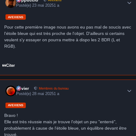
Posté(e)
23 mai 2025
1 a
AVEXIENS
Pour cette première image nous avons eu pas mal de soucis avec
l'étoile bleue qui est très proche de l'objet. D'ailleurs si certains
veulent s'y essayer on pourra mettre à dispo les 2 BDR (L et
RGB).
Citer
Author stats
Xavier
Membres du bureau
Posté(e)
28 mai 2025
1 a
AVEXIENS
Bravo !
Elle est très réussie mais je trouve l'objet un peu "enterré",
probablement à cause de l'étoile bleue, un équilibre devant être
trouvé.