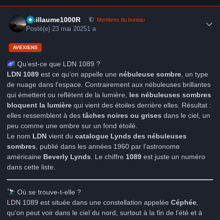
Author stats
Guillaume1000R
Membres du bureau
Posté(e)
23 mai 2025
1 a
AVEXIENS
🌌
Qu’est-ce que LDN 1089 ?
LDN 1089
est ce qu’on appelle une
nébuleuse sombre
, un type
de nuage dans l’espace. Contrairement aux nébuleuses brillantes
qui émettent ou reflètent de la lumière,
les nébuleuses sombres
bloquent la lumière
qui vient des étoiles derrière elles. Résultat :
elles ressemblent à des
tâches noires ou grises
dans le ciel, un
peu comme une ombre sur un fond étoilé.
Le nom
LDN
vient du
catalogue Lynds des nébuleuses
sombres
, publié dans les années 1960 par l’astronome
américaine
Beverly Lynds
. Le chiffre
1089
est juste un numéro
dans cette liste.
🔭
Où se trouve-t-elle ?
LDN 1089 est située dans une constellation appelée
Céphée
,
qu’on peut voir dans le ciel du nord, surtout à la fin de l’été et à