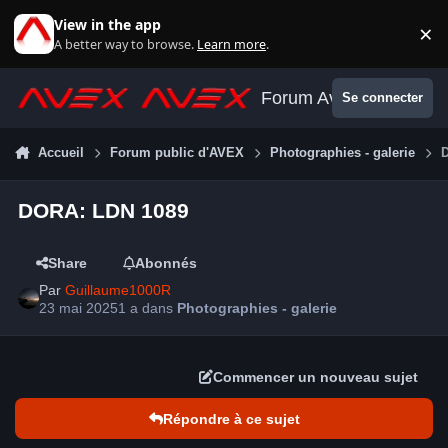
Aller au contenu
View in the app
×
Di
A better way to browse.
Learn more
.
Forum Avex
Se connecter
Accueil
Forum public d'AVEX
Photographies - galerie
DORA: LDN 1089
Share
Abonnés
Par
Guillaume1000R
23 mai 2025
1 a
dans
Photographies - galerie
Commencer un nouveau sujet
Répondre à ce sujet