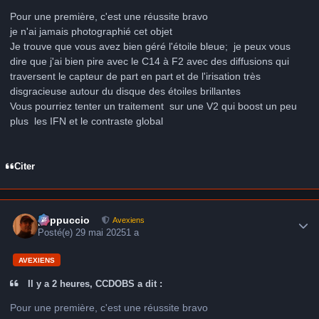
Pour une première, c'est une réussite bravo
je n'ai jamais photographié cet objet
Je trouve que vous avez bien géré l'étoile bleue; je peux vous
dire que j'ai bien pire avec le C14 à F2 avec des diffusions qui
traversent le capteur de part en part et de l'irisation très
disgracieuse autour du disque des étoiles brillantes
Vous pourriez tenter un traitement sur une V2 qui boost un peu
plus les IFN et le contraste global
Citer
Author stats
peppuccio
Avexiens
Posté(e)
29 mai 2025
1 a
AVEXIENS
Il y a 2 heures, CCDOBS a dit :
Pour une première, c'est une réussite bravo