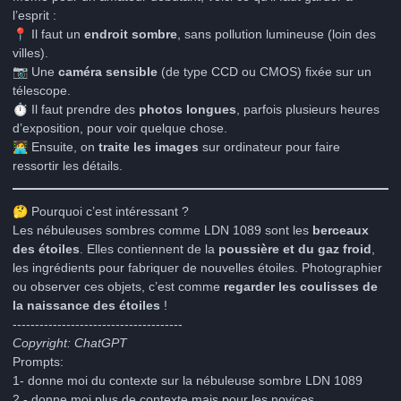
l’esprit :
📍
Il faut un
endroit sombre
, sans pollution lumineuse (loin des
villes).
📷
Une
caméra sensible
(de type CCD ou CMOS) fixée sur un
télescope.
⏱️
Il faut prendre des
photos longues
, parfois plusieurs heures
d’exposition, pour voir quelque chose.
🧑‍💻
Ensuite, on
traite les images
sur ordinateur pour faire
ressortir les détails.
🤔
Pourquoi c’est intéressant ?
Les nébuleuses sombres comme LDN 1089 sont les
berceaux
des étoiles
. Elles contiennent de la
poussière et du gaz froid
,
les ingrédients pour fabriquer de nouvelles étoiles. Photographier
ou observer ces objets, c’est comme
regarder les coulisses de
la naissance des étoiles
!
--------------------------------------
Copyright: ChatGPT
Prompts:
1- donne moi du contexte sur la nébuleuse sombre LDN 1089
2 - donne moi plus de contexte mais pour les novices