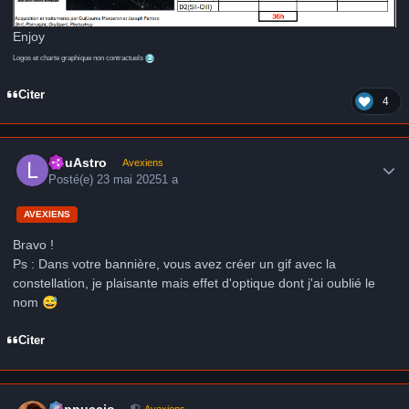
Enjoy
Logos et charte graphique non contractuels
Citer
4
Author stats
LduAstro
Avexiens
Posté(e)
23 mai 2025
1 a
AVEXIENS
Bravo !
Ps : Dans votre bannière, vous avez créer un gif avec la
constellation, je plaisante mais effet d'optique dont j'ai oublié le
nom
😅
Citer
Author stats
peppuccio
Avexiens