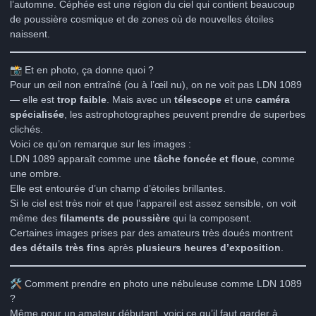
l’automne. Céphée est une région du ciel qui contient beaucoup
de poussière cosmique et de zones où de nouvelles étoiles
naissent.
📸
Et en photo, ça donne quoi ?
Pour un œil non entraîné (ou à l’œil nu), on ne voit pas LDN 1089
— elle est
trop faible
. Mais avec un
télescope
et une
caméra
spécialisée
, les astrophotographes peuvent prendre de superbes
clichés.
Voici ce qu’on remarque sur les images :
LDN 1089 apparaît comme une
tâche foncée et floue
, comme
une ombre.
Elle est entourée d’un champ d’étoiles brillantes.
Si le ciel est très noir et que l’appareil est assez sensible, on voit
même des
filaments de poussière
qui la composent.
Certaines images prises par des amateurs très doués montrent
des détails très fins
après
plusieurs heures d’exposition
.
🛠️
Comment prendre en photo une nébuleuse comme LDN 1089
?
Même pour un amateur débutant, voici ce qu’il faut garder à