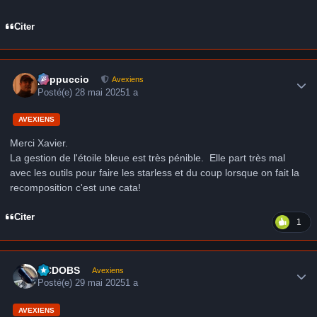
Citer
Author stats
peppuccio
Avexiens
Posté(e)
28 mai 2025
1 a
AVEXIENS
Merci Xavier.
La gestion de l'étoile bleue est très pénible. Elle part très mal
avec les outils pour faire les starless et du coup lorsque on fait la
recomposition c'est une cata!
Citer
1
Author stats
CCDOBS
Avexiens
Posté(e)
29 mai 2025
1 a
AVEXIENS